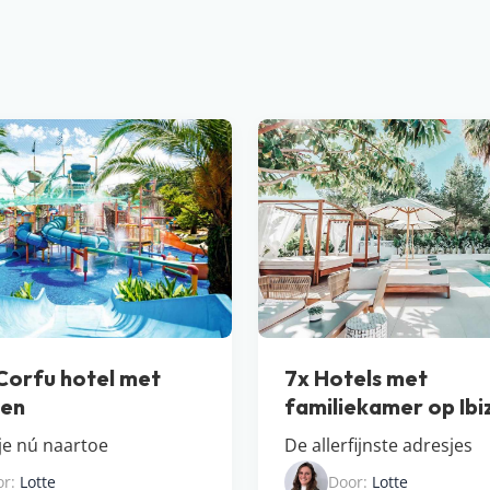
Corfu hotel met
7x Hotels met
nen
familiekamer op Ibi
 je nú naartoe
De allerfijnste adresjes
or:
Lotte
Door:
Lotte