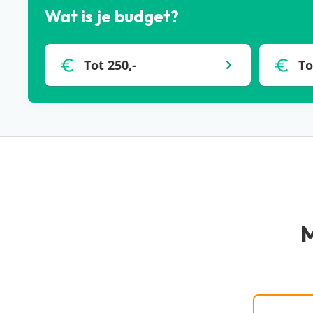
Kerstvakantie in Nederland
Wat is je budget?
Veel mensen zullen er dit jaar voor kiezen om de kerst
fijn om er even tussenuit te gaan en een weekje of mi
Veluwe bijvoorbeeld! Of in het prachtige Limburg met 
Tot 250,-
To
vrienden!
Bekijk alle kerstvakantie Nederland aanbiedingen b
> Landal
> Voordeeluitjes
> Center Parcs
Kerstvakantie in Duitsland
Ook het mooie Duitsland is een geliefde bestemming ti
is de omgeving zó anders. Wat dacht je bijvoorbeeld 
M
prachtige natuur… Of kies voor een opkomende best
Bekijk alle kerstvakantie Duitsland aanbiedingen b
> Landal
> Voordeeluitjes
E-mailadre