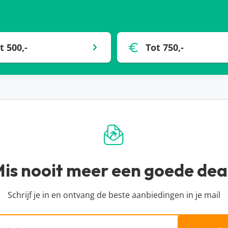
vakantie in eigen land te vieren. Maar dan is het alsnog
dweek een leuk huisje in
Nederland
te boeken. Op De
Maastricht dichtbij… Gezellig met het gezin of met
t 500,-
Tot 750,-
ij:
jdens de kerstvakantie. Met de auto ben je er zo en toch
van het populaire Winterberg? Heerlijk wandelen door de
is nooit meer een goede dea
emming zoals het Zwarte Woud!
ij:
Schrijf je in en ontvang de beste aanbiedingen in je mail
s