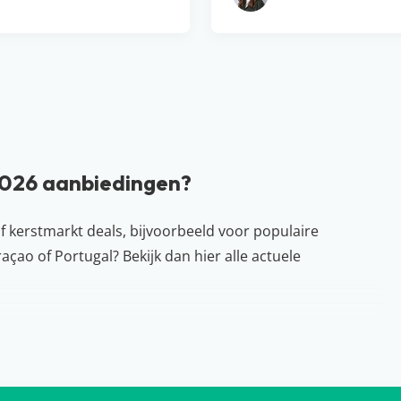
2026 aanbiedingen?
of
kerstmarkt deals
, bijvoorbeeld voor populaire
çao of Portugal? Bekijk dan hier alle actuele
al bestemmingen, waaronder het
tropische Curacao
, waar
ke zon, zee & strandvakantie. Blijf je liever dicht bij
 kerstvakantie door te brengen.