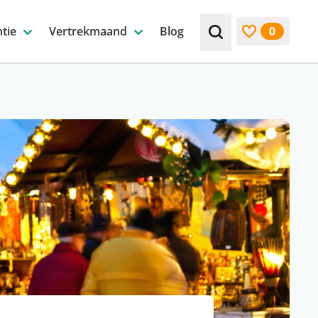
tie
Vertrekmaand
Blog
0
Zoek bijv. een beste
Bekijk favori