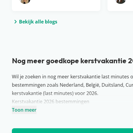
Bekijk alle blogs
Nog meer goedkope kerstvakantie 
Wil je zoeken in nog meer kerstvakantie last minutes 
bestemmingen zoals Nederland, België, Duitsland, Cura
kerstvakantie (last minutes) voor 2026.
Kerstvakantie 2026 bestemmingen
In de kerstvakantie op zonvakantie? Er zijn een aant
Toon meer
je tijdens de kerstvakantie terecht kunt voor een heerlij
huis? Ook dan zijn er genoeg prachtige plekken om de