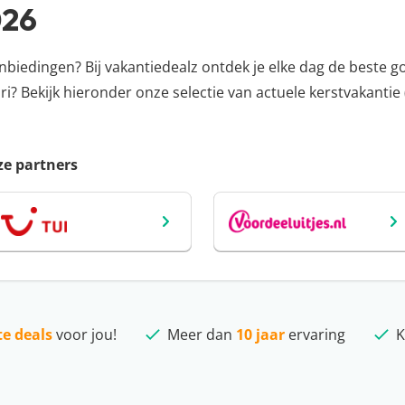
026
nbiedingen? Bij vakantiedealz ontdek je elke dag de beste g
? Bekijk hieronder onze selectie van actuele kerstvakantie
nze partners
te deals
voor jou!
Meer dan
10 jaar
ervaring
K