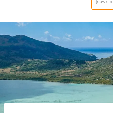
> Center Parcs
Kerstvakantie op Curaçao
Zoek je een (goedkope) kerstvakantie naar de zon? Ook
bijvoorbeeld van een van de populairste zonbestemmi
december gemiddeld nog zo’n 29 graden is, is het de p
helemaal opgeladen terug om aan het nieuwe jaar te 
naar een andere bestemming? Bekijk dan onze tips 
Natuurlijk zijn er zijn nog veel meer zomerse bestem
kunt genieten. Denk aan bestemmingen als de
Canari
Malediven
.
Bekijk alle kerstvakantie Curacao aanbiedingen bij
> TUI
> De VakantieDiscounter
Bekijk direct alle
Roompot kerstvakantie
,
Centerparcs 
Aanbiedingen kerstvakantie? Hier moet je zijn
Of je nu kiest voor een goedkope kerstvakantie naar de 