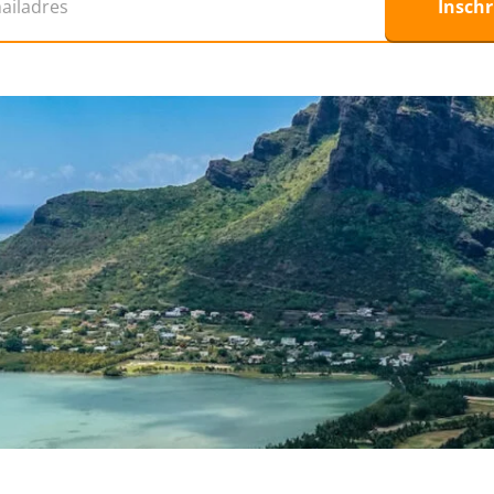
Inschr
 dan ben je hier aan het juiste adres! Wat dacht je
ngen in de kerstvakantie: Curaçao? Omdat het hier in
erfecte plek voor een kerstvakantie in de zon. Zo kom je
beginnen… Ga jij deze
kerstvakantie naar Curacao
? Liever
om
all inclusive weg te gaan met kerst
!
mingen waar jij in de winter van warme temperaturen
sche Eilanden
, de
Kaapverdische Eilanden
,
Dubai
of
de
:
kerstvakantie
en
Landal kerstvakantie
aanbiedingen.
zon, een luxe all inclusive zonvakantie of een gezellige