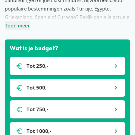
aanbiedingen of juist last minutes, bijvoorbeeld voor
populaire bestemmingen zoals Turkije, Egypte,
Griekenland, Spanje of Curaçao? Bekijk dan alle actuele
Corendon last minutes voor 2026 op de Corendon
Toon meer
website. Of bekijk alle Corendon zonvakantie
aanbiedingen of Corendon kortingscodes. Profiteer nu
Wat is je budget?
nog van extra veel
vroegboekkorting
. Ben je op zoek
naar inspiratie voor je vakantie met Corendon? Bekijk
Tot 250,-
dan hierboven onze nieuwste deals.
Corendon vroegboekkorting – Wanneer scoor je de
beste deal?
Tot 500,-
Reisorganisatie Corendon heeft enorm veel
vroegboekkorting acties en aanbiedingen. Als je hier
Tot 750,-
ver van tevoren alvast een vakantie boekt (zo’n 3 tot 6
maanden van tevoren), kun je profiteren van extra veel
Corendon vroegboekkorting én dus super voordelig
Tot 1000,-