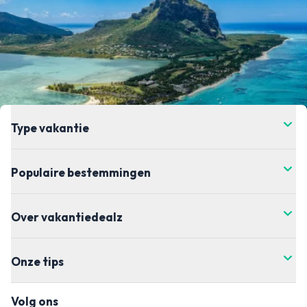
een voordelige last minute vakantie. Dagelijks spotten
wij de leukste last minute en super last minute
aanbiedingen op de website van Corendon. Wil je zo
goedkoop mogelijk een Corendon last minute boeken?
Wees dan niet te kritisch op bijvoorbeeld je
bestemming, accommodatie of vertrekdatum.
Wanneer je zo vrij mogelijk zoekt en dus flexibel bent,
Type vakantie
kun je de goedkoopste deals vinden. Zo hebben we
bijvoorbeeld wel eens een Corendon last minute
Populaire bestemmingen
vakantie naar Kreta (Griekenland) gespot voor slechts
€149,- per persoon.
> Bekijk direct alle Corendon last minute
Over vakantiedealz
aanbiedingen
De populairste Corendon bestemmingen
Onze tips
Corendon heeft een groot assortiment met allerlei
verschillende bestemmingen. Van een verre
Volg ons