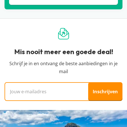
naar je favoriete bestemming. Zo kun je in de zomer
maar ook in het voor- en najaar extra goedkoop op
vakantie. Hoewel dit bij last minute vakanties wel
anders is, is het aanbod nog groot als je vroeg boekt
en heb je dus super veel keuze wat betreft
bestemmingen en accommodaties. Handig als je met
het hele gezin of met de hele familie op vakantie
Mis nooit meer een goede deal!
wil! Met de vroegboekkorting van Corendon bespaar je
Schrijf je in en ontvang de beste aanbiedingen in je
niet alleen geld, maar heb je ook extra lange voorpret
mail
en hoef je niet meer te stressen over het boeken van
een voordelige vakantie.
E-mailadres
> Bekijk direct alle Corendon vroegboekkorting
Inschrijven
deals
Corendon last minute – Hoe vind je de beste
aanbieding?
Corendon is één van de beste
reisorganisaties
voor