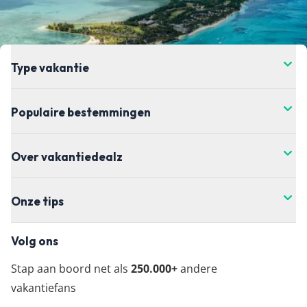
Bekijk alle Italië vakantie aanbiedingen bij:
> De VakantieDiscounter
> TUI
Type vakantie
Populaire bestemmingen
Over vakantiedealz
Onze tips
Volg ons
Stap aan boord net als
250.000+
andere
vakantiefans