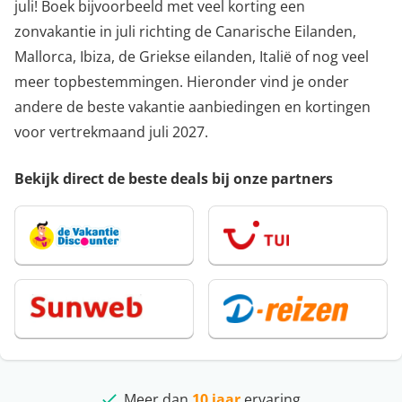
juli! Boek bijvoorbeeld met veel korting een
zonvakantie in juli richting de Canarische Eilanden,
Mallorca, Ibiza, de Griekse eilanden, Italië of nog veel
meer topbestemmingen. Hieronder vind je onder
andere de beste vakantie aanbiedingen en kortingen
voor vertrekmaand juli 2027.
Bekijk direct de beste deals bij onze partners
Meer dan
beste deals
10 jaar
ervaring
4,9/5