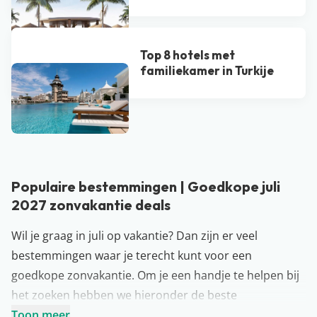
Top 8 hotels met
familiekamer in Turkije
Bekijk alle blogs
Populaire bestemmingen | Goedkope juli
2027 zonvakantie deals
Wil je graag in juli op vakantie? Dan zijn er veel
bestemmingen waar je terecht kunt voor een
goedkope zonvakantie. Om je een handje te helpen bij
het zoeken hebben we hieronder de beste
bestemmingen voor een vakantie in juli op een rijtje
Toon meer