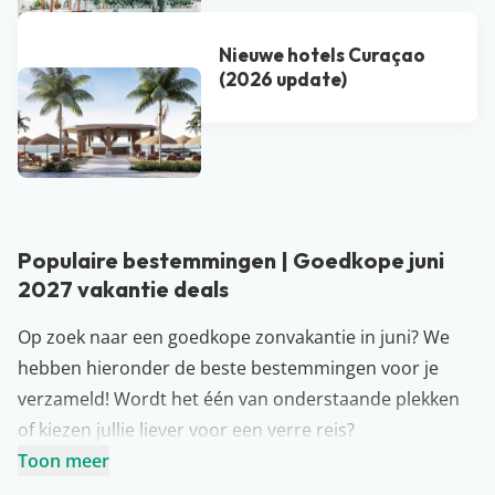
Nieuwe hotels Curaçao
(2026 update)
Bekijk alle blogs
Populaire bestemmingen | Goedkope juni
2027 vakantie deals
Op zoek naar een goedkope zonvakantie in juni? We
hebben hieronder de beste bestemmingen voor je
verzameld! Wordt het één van onderstaande plekken
of kiezen jullie liever voor een verre reis?
Griekenland vakantie juni 2027
Toon meer
Griekenland
is één van de meest geliefde