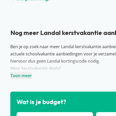
Nog meer Landal kerstvakantie aanb
Ben je op zoek naar meer Landal kerstvakantie aanb
actuele schoolvakantie aanbiedingen voor je verzame
hiervoor dus geen Landal kortingscode nodig.
Meer kerstvakantie deals?
Wil je deze kerstvakantie toch niet naar een Landal 
Toon meer
kerstvakantie aanbiedingen
. Zo kun je bijvoorbeeld 
Portugal
of
Italië
. Natuurlijk is het juist ook enorm ge
door prachtige natuurgebieden, kijk een kerstfilm in je
Wat is je budget?
buurt. Liever naar een ander park in
Nederland
? Kijk
Roompot kerstvakantie aanbiedingen
.