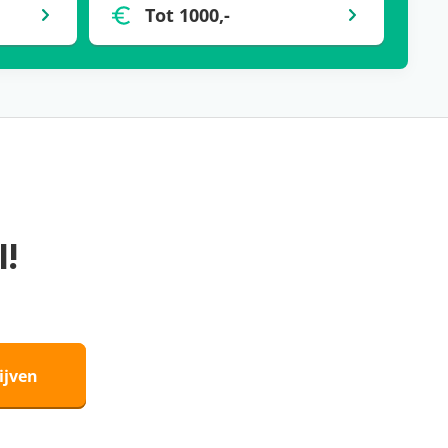
Tot 1000,-
l!
ijven