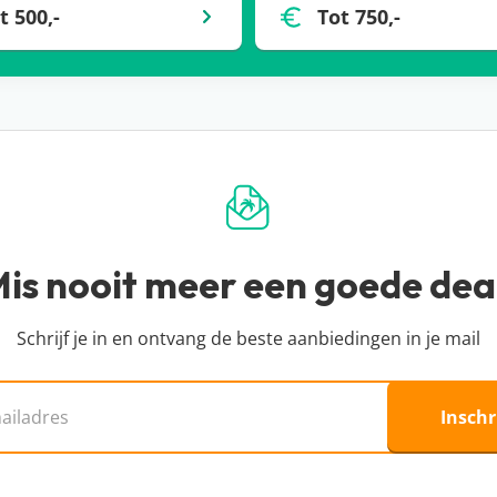
t 500,-
Tot 750,-
voor ons als muziek in de oren! Of je nu met z’n tweeën
 park heeft natuurlijk zijn eigen faciliteiten, maar je kunt
Genieten bij Landal met kerst? Je hoef het park niet eens
ische zwembaden, lekkere restaurants, indoor- en
. Kortom: een Landal kerstvakantie is een feestje voor
is nooit meer een goede dea
2026 aanbiedingen ook ontzettend veel andere
Landal
Schrijf je in en ontvang de beste aanbiedingen in je mail
delig een (mid)weekje weg!
s
Inschr