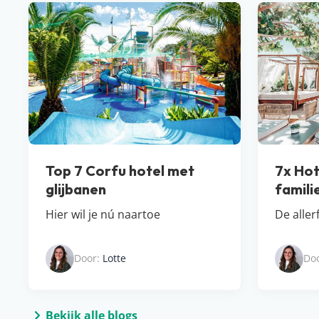
Top 7 Corfu hotel met
7x Hot
glijbanen
famili
Hier wil je nú naartoe
De aller
Door:
Lotte
Do
Bekijk alle blogs