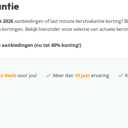
antie
e 2026
aanbiedingen of last minute kerstvakantie korting? Bi
 kortingen. Bekijk hieronder onze selectie van actuele kerst
e aanbiedingen (nu tot 40% korting!)
te deals
voor jou!
Meer dan
10 jaar
ervaring
K