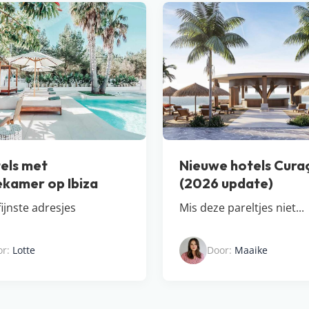
els met
Nieuwe hotels Cura
ekamer op Ibiza
(2026 update)
fijnste adresjes
Mis deze pareltjes niet...
or:
Lotte
Door:
Maaike