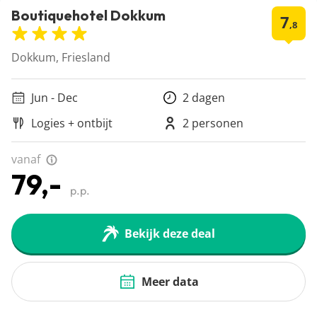
Boutiquehotel Dokkum
7
,8
Dokkum, Friesland
Jun - Dec
2 dagen
Logies + ontbijt
2 personen
vanaf
79,-
p.p.
Bekijk deze deal
Meer data