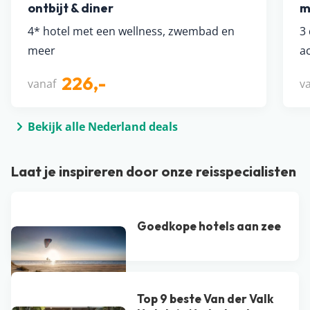
ontbijt & diner
m
4* hotel met een wellness, zwembad en
3
meer
ac
226,-
vanaf
v
Bekijk alle Nederland deals
Laat je inspireren door onze reisspecialisten
Goedkope hotels aan zee
Top 9 beste Van der Valk