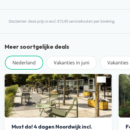
Disclaimer: deze prijs is excl. €15,95 servicekosten per boeking.
Meer soortgelijke deals
Nederland
Vakanties in juni
Vakanties i
Must do! 4 dagen Noordwijk incl.
F