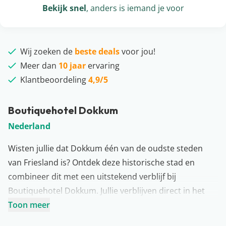
Bekijk snel
, anders is iemand je voor
Wij zoeken de
beste deals
voor jou!
Meer dan
10 jaar
ervaring
Klantbeoordeling
4,9/5
Boutiquehotel Dokkum
Nederland
Wisten jullie dat Dokkum één van de oudste steden
van Friesland is? Ontdek deze historische stad en
combineer dit met een uitstekend verblijf bij
Boutiquehotel Dokkum. Jullie verblijven direct in het
centrum en dicht bij het Nationaal Park Lauwersmeer.
Toon meer
Zo kunnen jullie stad & natuur goed met elkaar