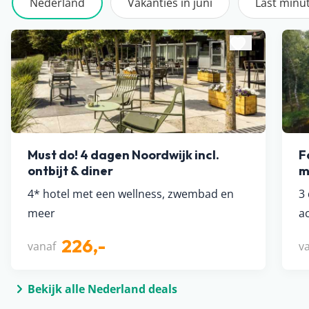
Nederland
Vakanties in juni
Last minu
Must do! 4 dagen Noordwijk incl.
F
ontbijt & diner
m
4* hotel met een wellness, zwembad en
3
meer
ac
226,-
vanaf
v
Bekijk alle Nederland deals