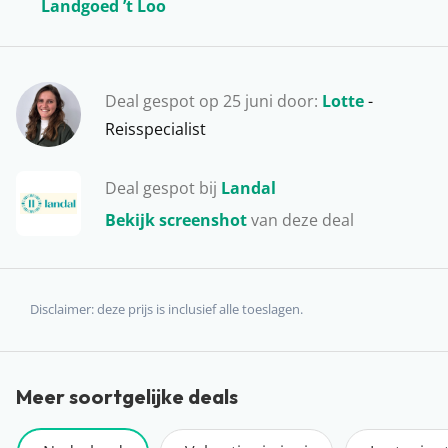
Landgoed ’t Loo
jezelf weer helemaal op, voel je één met de natuur en
spendeer wat quality time met elkaar óf het hele gezin.
Wanneer vieren jullie vakantie op deze prachtige plek?
Deal gespot op 25 juni door:
Lotte
-
Reisspecialist
Deal gespot bij
Landal
Bekijk screenshot
van deze deal
Disclaimer: deze prijs is inclusief alle toeslagen.
Meer soortgelijke deals