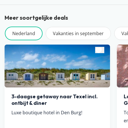
Meer soortgelijke deals
Nederland
Vakanties in september
Va
3-daagse getaway naar Texel incl.
L
ontbijt & diner
G
Luxe boutique hotel in Den Burg!
T
e