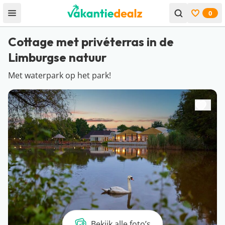
0
Open menu
Bekijk f
Cottage met privéterras in de
Limburgse natuur
Met waterpark op het park!
Bekijk alle foto’s