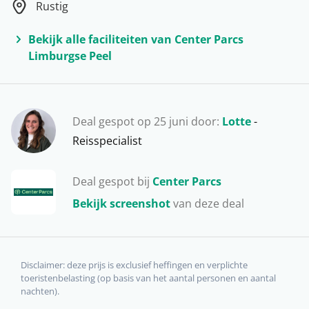
Rustig
vlaai in het altijd bijzondere Maastricht. Daarnaast kan
je perfect shoppen in de Designer Outlet van
Bekijk alle faciliteiten van Center Parcs
Roermond en kun je het 3-landenpunt bezoeken, waar
Limburgse Peel
de grens van Nederland, België en Duitsland bij elkaar
komen. En vergeet natuurlijk de grotten in Valkenburg
niet, waar je een rondleiding kan krijgen, kan
Deal gespot op 25 juni door:
Lotte
-
survivallen en zelfs fietstochten kan doen. Vervelen in
Reisspecialist
Limburg is niet mogelijk!
Deal gespot bij
Center Parcs
Bekijk screenshot
van deze deal
Disclaimer: deze prijs is exclusief heffingen en verplichte
toeristenbelasting (op basis van het aantal personen en aantal
nachten).