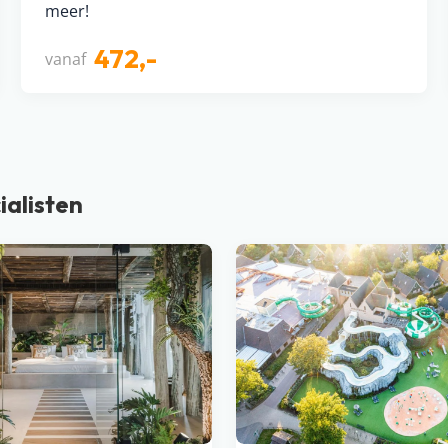
meer!
472,-
vanaf
ialisten