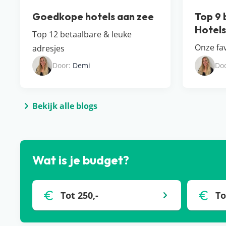
Goedkope hotels aan zee
Top 9 
Hotel​
Top 12 betaalbare & leuke
Onze fav
adresjes
Door:
Demi
Do
Bekijk alle blogs
Wat is je budget?
Tot 250,-
To