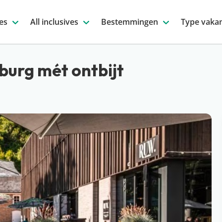
es
All inclusives
Bestemmingen
Type vakan
burg mét ontbijt