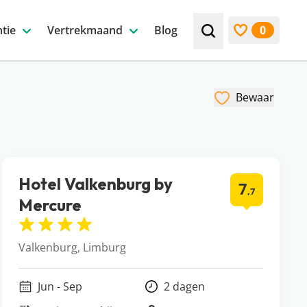
tie
Vertrekmaand
Blog
0
Zoek bijv. een beste
Bekijk favori
Bewaar
Hotel Valkenburg by
7
,7
Mercure
Valkenburg, Limburg
Jun - Sep
2 dagen