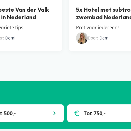
beste Van der Valk
5x Hotel met subtro
s in Nederland
zwembad Nederlan
oriete tips
Pret voor iedereen!
or:
Demi
Door:
Demi
t 500,-
Tot 750,-