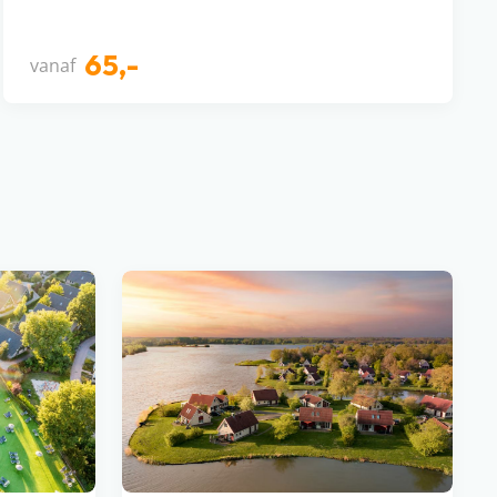
65,-
vanaf