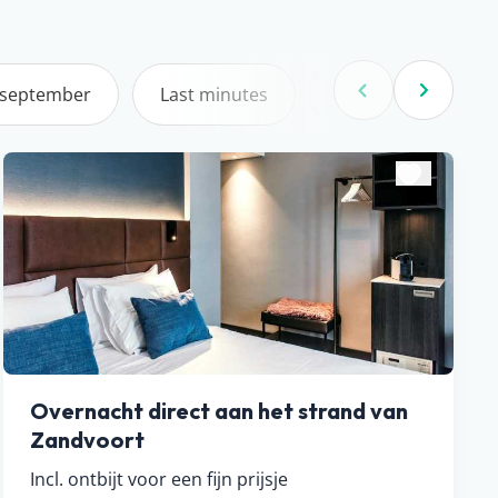
n september
Last minutes
Super last minutes
Vorige
Volgend
Overnacht direct aan het strand van
Zandvoort
Incl. ontbijt voor een fijn prijsje