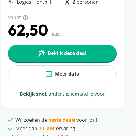
Logies + ontbijt
2 personen
vanaf
62,50
p.p.
Bekijk deze deal
Meer data
Bekijk snel
, anders is iemand je voor
Wij zoeken de
beste deals
voor jou!
Meer dan
10 jaar
ervaring