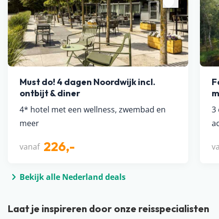
Must do! 4 dagen Noordwijk incl.
F
ontbijt & diner
m
4* hotel met een wellness, zwembad en
3
meer
ac
226,-
vanaf
v
Bekijk alle Nederland deals
Laat je inspireren door onze reisspecialisten