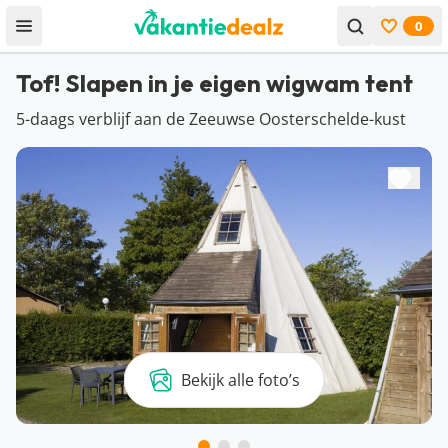
0
Open menu
Bekijk f
Tof! Slapen in je eigen wigwam tent
5-daags verblijf aan de Zeeuwse Oosterschelde-kust
Bekijk alle foto’s