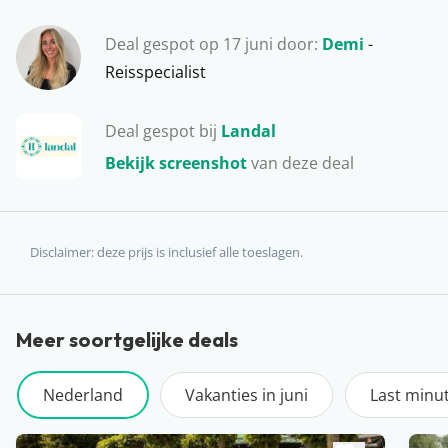
vakantiehuisje aan de kust wil verblijven of liever kiest
voor een kleinschalig boutique hotel in de stad…
Deal gespot op 17 juni door:
Demi
-
Zeeland voldoet aan al je wensen!
Reisspecialist
Deal gespot bij
Landal
Bekijk screenshot
van deze deal
Disclaimer: deze prijs is inclusief alle toeslagen.
Meer soortgelijke deals
Nederland
Vakanties in juni
Last minu