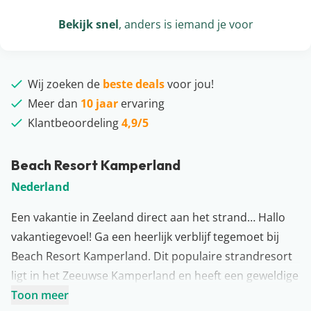
Bekijk snel
, anders is iemand je voor
Wij zoeken de
beste deals
voor jou!
Meer dan
10 jaar
ervaring
Klantbeoordeling
4,9/5
Beach Resort Kamperland
Nederland
Een vakantie in Zeeland direct aan het strand… Hallo
vakantiegevoel! Ga een heerlijk verblijf tegemoet bij
Beach Resort Kamperland. Dit populaire strandresort
ligt in het Zeeuwse Kamperland en heeft een geweldige
locatie aan het strand. Maak hier dus zeker gebruik van
Toon meer