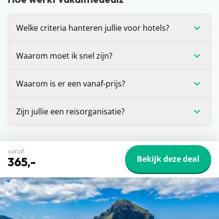
Welke criteria hanteren jullie voor hotels?
Wij stellen onszelf altijd de vraag: zou je hier zelf
Waarom moet ik snel zijn?
willen verblijven? Is het antwoord ‘ja’? Dan
promoten we dit hotel graag op de site. Daarnaast
Voor alle deals die wij spotten geldt: OP=OP. We
Waarom is er een vanaf-prijs?
houden we er altijd rekening mee dat een hotel
hebben helaas geen inzage in de
minimaal beoordeeld is met een 7.
boekingssystemen van reisorganisaties, waardoor
De vanaf-prijs die wij communiceren bij deals, is
Zijn jullie een reisorganisatie?
we niet kunnen zien hoeveel plekken er nog
op dat moment de laagste prijs voor de vakantie
beschikbaar zijn voor die prijs. Zie je dat de prijs is
die je voor je ziet. Dit is (in veel gevallen) voor één
Dat ligt een beetje aan je definitie, maar strikt
gestegen of dat de vakantie niet meer beschikbaar
bepaalde vertrekdatum of vertrekperiode. Heb je
genomen niet. Vakantiedealz organiseert zelf geen
vanaf
is? Dan is de deal inmiddels verlopen en was
andere wensen? Zoals een andere vertrekdatum,
Bekijk deze deal
reizen en bemiddelt hier ook niet in. Wij helpen je
365,-
iemand anders je helaas voor.
ander aantal dagen of een andere airport, dan kan
alleen de pareltjes te vinden tussen het enorme
het zijn dat de prijs verandert.
aanbod van allerlei reisorganisaties, zodat jij een
De prijzen die je op een hotelpagina ziet, worden
goedkope vakantie kunt boeken. We zijn
één keer per 24 uur automatisch opgehaald bij
onafhankelijk en dus niet aangesloten bij