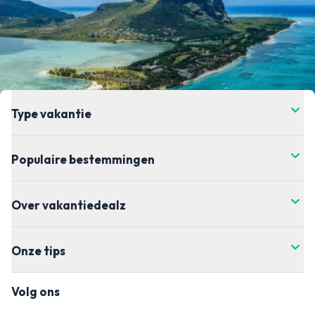
onze partners. Het kan zijn dat binnen de 24 uur
specifieke reisorganisaties.
de prijs verandert. Dit kan hoger of lager zijn,
helaas hebben wij daar geen controle over. Voor
de meest actuele vanaf-prijs kun je het beste
doorklikken naar de aanbieder waar je je vakantie
wil boeken.
Type vakantie
Populaire bestemmingen
Over vakantiedealz
Onze tips
Volg ons