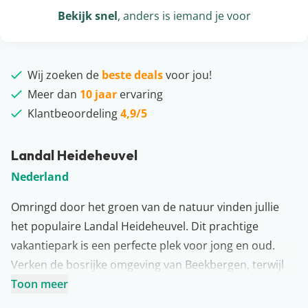
Bekijk snel
, anders is iemand je voor
Wij zoeken de
beste deals
voor jou!
Meer dan
10 jaar
ervaring
Klantbeoordeling
4,9/5
Landal Heideheuvel
Nederland
Omringd door het groen van de natuur vinden jullie
het populaire Landal Heideheuvel. Dit prachtige
vakantiepark is een perfecte plek voor jong en oud.
Verken de bosrijke omgeving van Beekbergen, terwijl
de kids zich uren kunnen vermaken in het overdekte
Toon meer
zwembad of het avonturenhof. Landal Heideheuvel