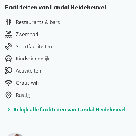
heeft daarnaast ook de beschikking over verschillende
Faciliteiten van Landal Heideheuvel
eetmogelijkheden (van een snelle snack tot aan een
Restaurants & bars
vernieuwde brasserie), zodat jullie echt kunnen
genieten van een onbezorgde vakantie bij de Veluwe.
Zwembad
Meer over Veluwe
Sportfaciliteiten
Vakantie vieren in eigen land? Dat doen jullie op de
prachtige Veluwe. Ontdek de natuurrijke omgeving,
Kindvriendelijk
maak prachtige fiets- en wandeltochten en breng een
Activiteiten
bezoekje aan Nationaal Park de Hoge Veluwe. Wanneer
jullie zin hebben om de drukte wat meer op te zoeken,
Gratis wifi
kunnen jullie uitwijken naar één van de nabij gelegen
Rustig
steden zoals het gezellige Arnhem of Apeldoorn. Laad
jezelf weer helemaal op, voel je één met de natuur en
Bekijk alle faciliteiten van Landal Heideheuvel
spendeer wat quality time met elkaar óf het hele gezin.
Wanneer vieren jullie vakantie op deze prachtige plek?