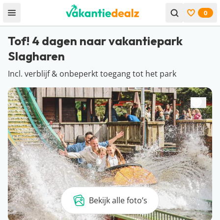
0
Open menu
Bekijk f
Tof! 4 dagen naar vakantiepark
Slagharen
Incl. verblijf & onbeperkt toegang tot het park
Bekijk alle foto’s