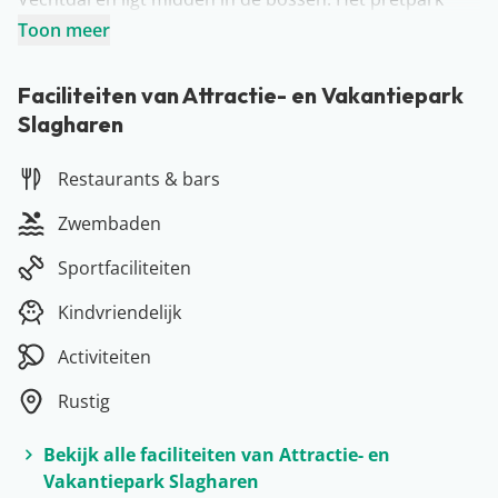
heeft meer dan 30 (!) attracties en shows. Hier ben je
Toon meer
dus wel even zoet… Wist je dat je als gast van het
vakantiepark ook toegang hebt tot zwemparadijs Aqua
Faciliteiten van Attractie- en Vakantiepark
Slagharen
Mexicana? Dit waterpark is het hele jaar geopend.
Restaurants & bars
Zwembaden
Sportfaciliteiten
Kindvriendelijk
Activiteiten
Rustig
Bekijk alle faciliteiten van Attractie- en
Vakantiepark Slagharen