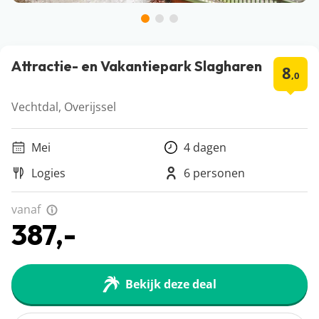
Attractie- en Vakantiepark Slagharen
8
,0
Vechtdal, Overijssel
Mei
4 dagen
Logies
6 personen
vanaf
387,-
Bekijk deze deal