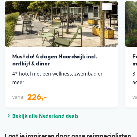
Must do! 4 dagen Noordwijk incl.
F
ontbijt & diner
m
4* hotel met een wellness, zwembad en
3
meer
ac
226,-
vanaf
v
Bekijk alle Nederland deals
Laat je inspireren door onze reisspecialisten