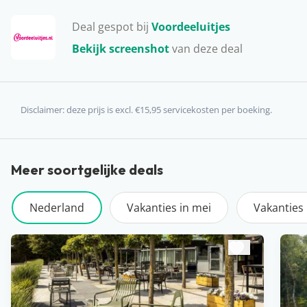
niet, waar je een rondleiding kan krijgen, kan
Deal gespot bij
Voordeeluitjes
survivallen en zelfs fietstochten kan doen. Vervelen in
Bekijk screenshot
van deze deal
Limburg is niet mogelijk!
Disclaimer: deze prijs is excl. €15,95 servicekosten per boeking.
Meer soortgelijke deals
Nederland
Vakanties in mei
Vakanties 