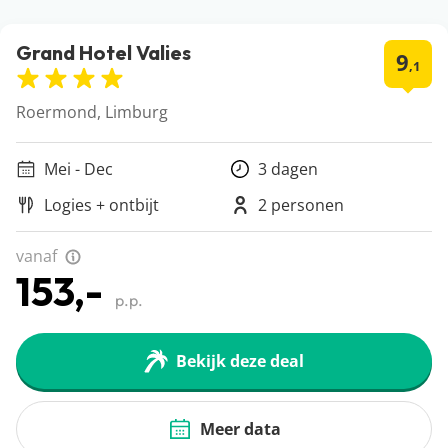
Grand Hotel Valies
9
,1
Roermond, Limburg
Mei - Dec
3 dagen
Logies + ontbijt
2 personen
vanaf
153,-
p.p.
Bekijk deze deal
Meer data