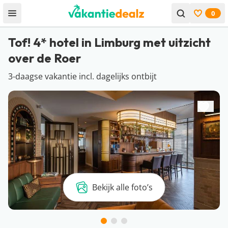
0
Open menu
Bekijk f
Tof! 4* hotel in Limburg met uitzicht
over de Roer
3-daagse vakantie incl. dagelijks ontbijt
Bekijk alle foto’s