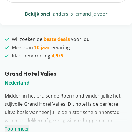
Bekijk snel
, anders is iemand je voor
Wij zoeken de
beste deals
voor jou!
Meer dan
10 jaar
ervaring
Klantbeoordeling
4,9/5
Grand Hotel Valies
Nederland
Midden in het bruisende Roermond vinden jullie het
stijlvolle Grand Hotel Valies. Dit hotel is de perfecte
uitvalbasis wanneer jullie de historische binnenstad
willen ontdekken of gezellig willen shoppen bij de
bekende designer outlet. Het hotel is in art deco-stijl
Toon meer