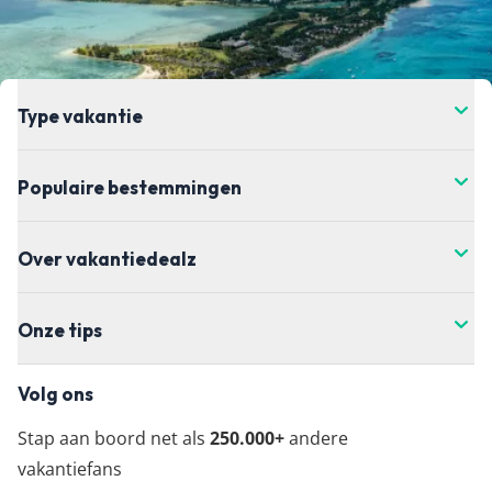
helaas hebben wij daar geen controle over. Voor
de meest actuele vanaf-prijs kun je het beste
doorklikken naar de aanbieder waar je je vakantie
wil boeken.
Type vakantie
Populaire bestemmingen
Over vakantiedealz
Onze tips
Volg ons
Stap aan boord net als
250.000+
andere
vakantiefans