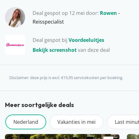
hapje in een strandrestaurant; genieten. Het hele jaar
Deal gespot op 12 mei door:
Rowen
-
door is een vakantie op Texel een uitstekend idee!
Reisspecialist
Deal gespot bij
Voordeeluitjes
Bekijk screenshot
van deze deal
Disclaimer: deze prijs is excl. €15,95 servicekosten per boeking.
Meer soortgelijke deals
Nederland
Vakanties in mei
Last minu