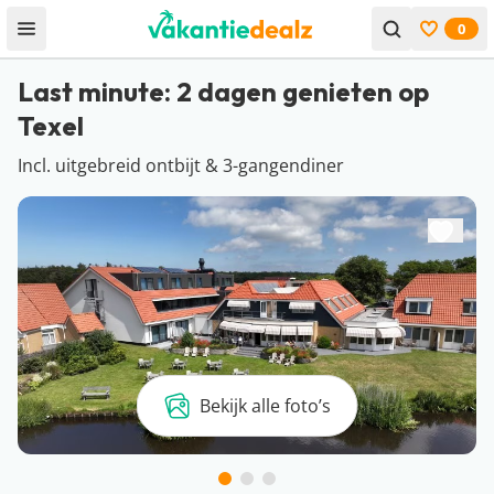
0
Open menu
Bekijk f
Last minute: 2 dagen genieten op
Texel
Incl. uitgebreid ontbijt & 3-gangendiner
Bekijk alle foto’s