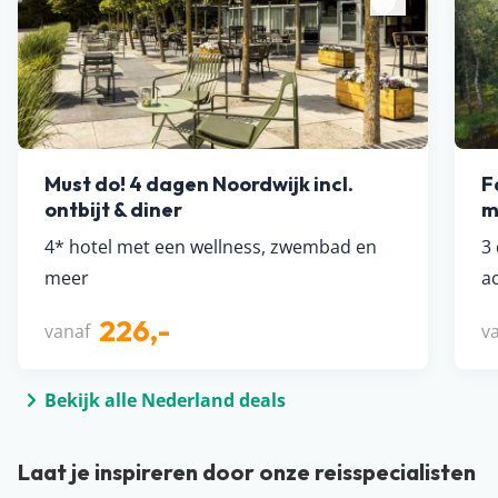
Must do! 4 dagen Noordwijk incl.
F
ontbijt & diner
m
4* hotel met een wellness, zwembad en
3
meer
ac
226,-
vanaf
v
Bekijk alle Nederland deals
Laat je inspireren door onze reisspecialisten