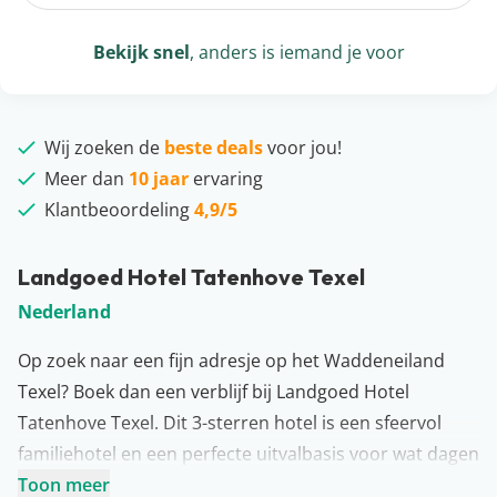
Bekijk snel
, anders is iemand je voor
Wij zoeken de
beste deals
voor jou!
Meer dan
10 jaar
ervaring
Klantbeoordeling
4,9/5
Landgoed Hotel Tatenhove Texel
Nederland
Op zoek naar een fijn adresje op het Waddeneiland
Texel? Boek dan een verblijf bij Landgoed Hotel
Tatenhove Texel. Dit 3-sterren hotel is een sfeervol
familiehotel en een perfecte uitvalbasis voor wat dagen
op het eiland. Het hotel is gevestigd in de badplaats De
Toon meer