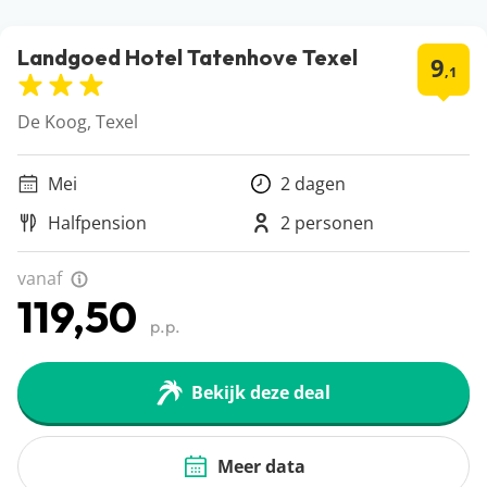
Landgoed Hotel Tatenhove Texel
9
,1
De Koog, Texel
Mei
2 dagen
Halfpension
2 personen
vanaf
119,50
p.p.
Bekijk deze deal
Meer data