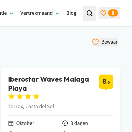
tie
Vertrekmaand
Blog
0
Zoek bijv. een beste
Bekijk favori
Bewaar
Iberostar Waves Malaga
8
,6
Playa
Torrox, Costa del Sol
Oktober
8 dagen