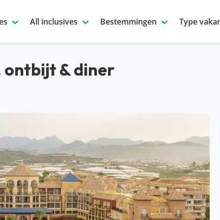
es
All inclusives
Bestemmingen
Type vakan
 ontbijt & diner