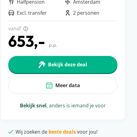
Halfpension
Amsterdam
Excl. transfer
2 personen
vanaf
653,-
p.p.
Bekijk deze deal
Meer data
Bekijk snel
, anders is iemand je voor
Wij zoeken de
beste deals
voor jou!