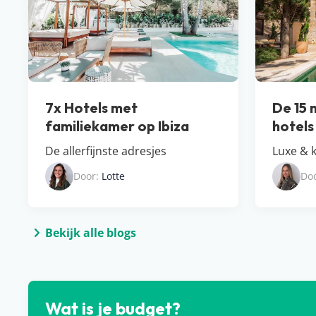
7x Hotels met
De 15 
familiekamer op Ibiza
hotels
De allerfijnste adresjes
Luxe & k
Door:
Lotte
Do
Bekijk alle blogs
Wat is je budget?