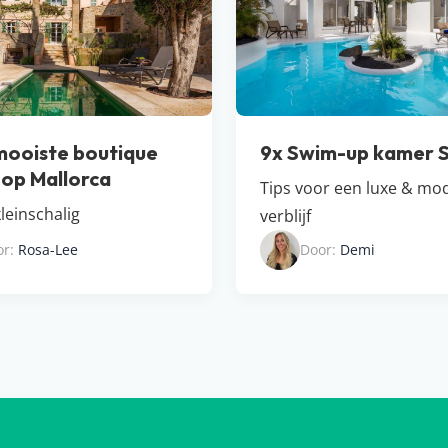
mooiste boutique
9x Swim-up kamer 
 op Mallorca
Tips voor een luxe & mo
leinschalig
verblijf
or:
Rosa-Lee
Door:
Demi