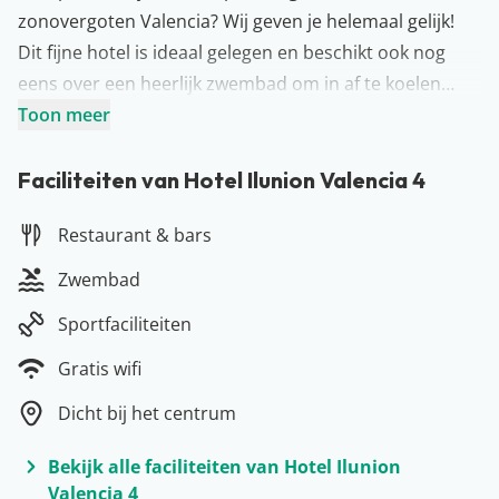
zonovergoten Valencia? Wij geven je helemaal gelijk!
Dit fijne hotel is ideaal gelegen en beschikt ook nog
eens over een heerlijk zwembad om in af te koelen…
Hoe fijn is dat? Verken het gezellige centrum, wandel
Toon meer
door de oude binnenstad, klim op de fiets en rijd door
het prachtige Jardín del Turia zó door naar het strand.
Faciliteiten van Hotel Ilunion Valencia 4
Eenmaal terug aangekomen in het hotel kunnen jullie
Restaurant & bars
je opfrissen en aanschuiven in het restaurant.
Natuurlijk kunnen jullie er ook voor kiezen om een
Zwembad
hapje & drankje in het centrum te doen, want op het
Sportfaciliteiten
elke hoek van de straat vinden jullie gezellige
restaurantjes en barretjes. Yes!
Gratis wifi
Dicht bij het centrum
Bekijk alle faciliteiten van Hotel Ilunion
Valencia 4