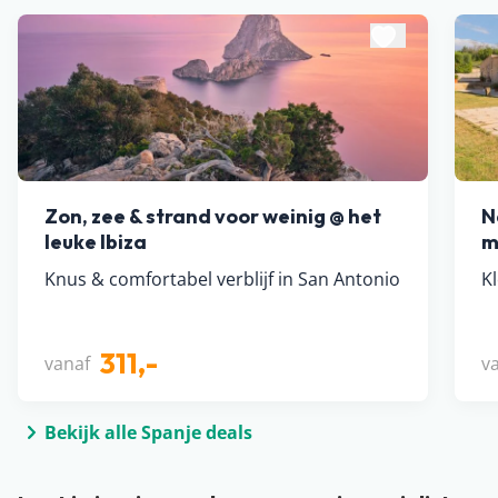
Zon, zee & strand voor weinig @ het
N
leuke Ibiza
m
Knus & comfortabel verblijf in San Antonio
K
311,-
vanaf
v
Bekijk alle Spanje deals