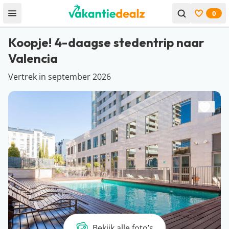
0
Open menu
Bekijk f
Koopje! 4-daagse stedentrip naar
Valencia
Vertrek in september 2026
Bekijk alle foto’s