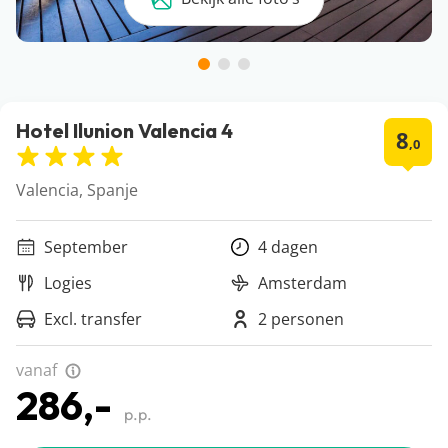
Hotel Ilunion Valencia 4
8
,0
Valencia, Spanje
September
4 dagen
Logies
Amsterdam
Excl. transfer
2 personen
vanaf
286,-
p.p.