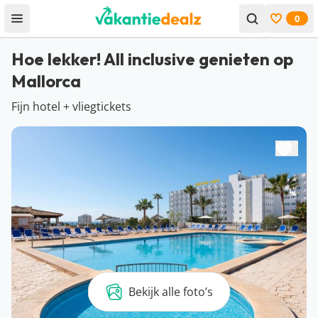
0
Open menu
Bekijk f
Hoe lekker! All inclusive genieten op
Mallorca
Fijn hotel + vliegtickets
Bekijk alle foto’s