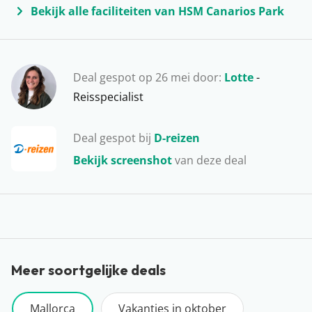
Paradijselijke stranden, verborgen baaitjes, levendige
Bekijk alle faciliteiten van HSM Canarios Park
badplaatsen en knusse bergdorpjes… Mallorca heeft
alles in huis voor de ideale vakantie! De populairste
plekken voor een vakantie op Mallorca zijn Cala d’Or,
Deal gespot op 26 mei door:
Lotte
-
Alcudia, Playa de Palma en El Arenal. Liggen jullie
Reisspecialist
binnenkort te genieten van het Spaanse zonnetje op
één van de mooie stranden?
Deal gespot bij
D-reizen
Bekijk screenshot
van deze deal
Meer soortgelijke deals
Mallorca
Vakanties in oktober