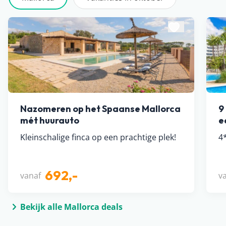
Nazomeren op het Spaanse Mallorca
9
mét huurauto
e
Kleinschalige finca op een prachtige plek!
4
692,-
vanaf
v
Bekijk alle Mallorca deals