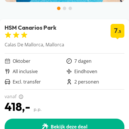
HSM Canarios Park
7
,5
Calas De Mallorca, Mallorca
Oktober
7 dagen
All inclusive
Eindhoven
Excl. transfer
2 personen
vanaf
418,-
p.p.
Bekijk deze deal