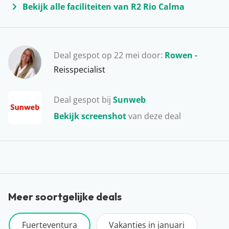
Bekijk alle faciliteiten van R2 Rio Calma
dit Spaanse eiland voor jullie in petto heeft. Leuk om te
doen: huur een auto en verken de leuke
vissersdorpjes.
Deal gespot op 22 mei door:
Rowen
-
Reisspecialist
Deal gespot bij
Sunweb
Bekijk screenshot
van deze deal
Meer soortgelijke deals
Fuerteventura
Vakanties in januari