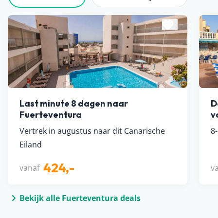
Last minute 8 dagen naar
D
Fuerteventura
v
Vertrek in augustus naar dit Canarische
8
Eiland
424,-
vanaf
v
Bekijk alle Fuerteventura deals