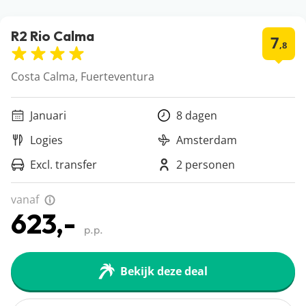
R2 Rio Calma
7
,8
Costa Calma, Fuerteventura
Januari
8 dagen
Logies
Amsterdam
Excl. transfer
2 personen
vanaf
623,-
p.p.
Bekijk deze deal