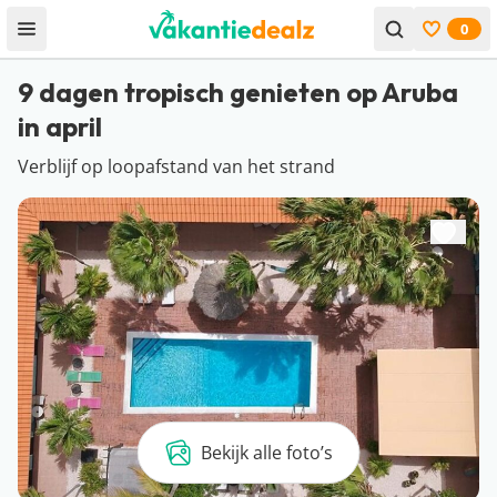
0
Open menu
Bekijk f
9 dagen tropisch genieten op Aruba
in april
Verblijf op loopafstand van het strand
Bekijk alle foto’s