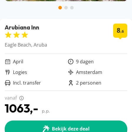
Arubiana Inn
8
,6
Eagle Beach, Aruba
April
9 dagen
Logies
Amsterdam
Incl. transfer
2 personen
vanaf
1063,-
p.p.
Bekijk deze deal