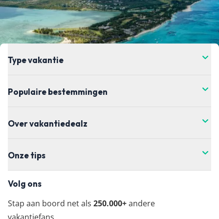
de prijs verandert. Dit kan hoger of lager zijn,
helaas hebben wij daar geen controle over. Voor
de meest actuele vanaf-prijs kun je het beste
doorklikken naar de aanbieder waar je je vakantie
wil boeken.
Type vakantie
Populaire bestemmingen
Over vakantiedealz
Onze tips
Volg ons
Stap aan boord net als
250.000+
andere
vakantiefans