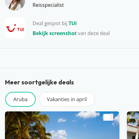
Aruba lekker luieren en genieten van de zon, maar ook
Reisspecialist
veel (water)activiteiten ondernemen. Het is zowel in de
winter als in de zomer een heerlijk eiland om op te
Deal gespot bij
TUI
laden…
Bekijk screenshot
van deze deal
Meer soortgelijke deals
Aruba
Vakanties in april