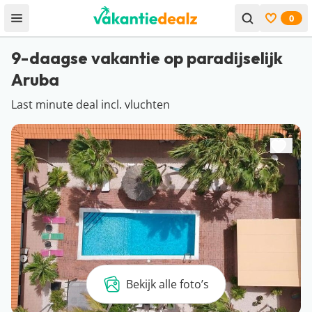
0
Open menu
Bekijk f
9-daagse vakantie op paradijselijk
Aruba
Last minute deal incl. vluchten
Bekijk alle foto’s