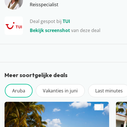
Aruba lekker luieren en genieten van de zon, maar ook
Reisspecialist
veel (water)activiteiten ondernemen. Het is zowel in de
winter als in de zomer een heerlijk eiland om op te
Deal gespot bij
TUI
laden…
Bekijk screenshot
van deze deal
Meer soortgelijke deals
Aruba
Vakanties in juni
Last minutes