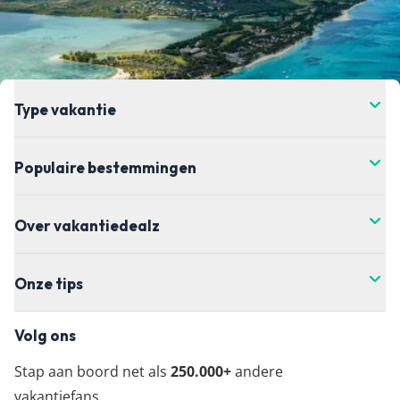
de prijs verandert. Dit kan hoger of lager zijn,
helaas hebben wij daar geen controle over. Voor
de meest actuele vanaf-prijs kun je het beste
doorklikken naar de aanbieder waar je je vakantie
wil boeken.
Type vakantie
Populaire bestemmingen
Over vakantiedealz
Onze tips
Volg ons
Stap aan boord net als
250.000+
andere
vakantiefans