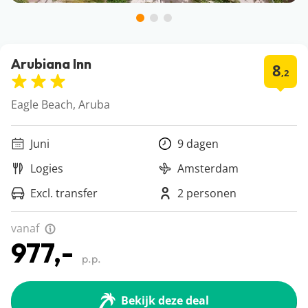
Arubiana Inn
8
,2
Eagle Beach, Aruba
Juni
9 dagen
Logies
Amsterdam
Excl. transfer
2 personen
vanaf
977,-
p.p.
Bekijk deze deal