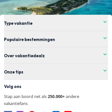
helaas hebben wij daar geen controle over. Voor
de meest actuele vanaf-prijs kun je het beste
doorklikken naar de aanbieder waar je je vakantie
wil boeken.
Type vakantie
Populaire bestemmingen
Over vakantiedealz
Onze tips
Volg ons
Stap aan boord net als
250.000+
andere
vakantiefans