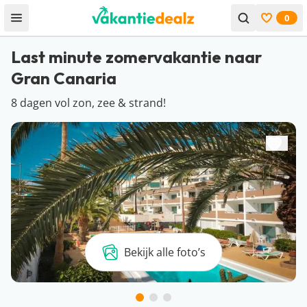
0
Open menu
Bekijk f
Last minute zomervakantie naar
Gran Canaria
8 dagen vol zon, zee & strand!
Bekijk alle foto’s