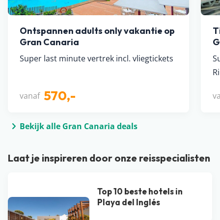
Ontspannen adults only vakantie op
T
Gran Canaria
G
Super last minute vertrek incl. vliegtickets
S
R
570,-
vanaf
v
Bekijk alle Gran Canaria deals
Laat je inspireren door onze reisspecialisten
Top 10 beste hotels in
Playa del Inglés