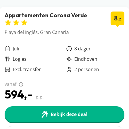
Appartementen Corona Verde
8
,2
Playa del Inglés, Gran Canaria
Juli
8 dagen
Logies
Eindhoven
Excl. transfer
2 personen
vanaf
594,-
p.p.
Bekijk deze deal