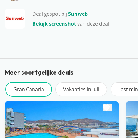
Deal gespot bij
Sunweb
Bekijk screenshot
van deze deal
Meer soortgelijke deals
Gran Canaria
Vakanties in juli
Last mi