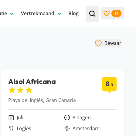
tie
Vertrekmaand
Blog
0
Zoek bijv. een beste
Bekijk favori
Bewaar
Alsol Africana
8
,3
Playa del Inglés, Gran Canaria
Juli
8 dagen
Logies
Amsterdam