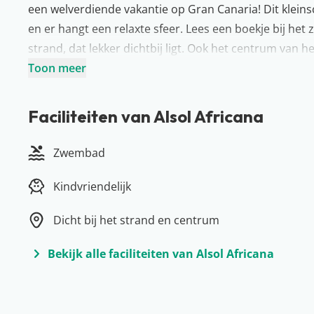
een welverdiende vakantie op Gran Canaria! Dit klein
en er hangt een relaxte sfeer. Lees een boekje bij he
strand, dat lekker dichtbij ligt. Ook het centrum van he
meter. Dus waar wacht je nog op? Op naar Gran Canar
Toon meer
Meer over Gran Canaria
Goudgele stranden, prachtige plaatsen en een heel fijn 
Faciliteiten van Alsol Africana
van het Canarische eiland Gran Canaria! Van lekker r
hoofdstad Las Palmas: er is hier altijd iets te beleven. 
Zwembad
Meloneras, Puerto Rico en Maspalomas. Ga je een hap
beroemde aardappeltjes met Mojo saus te bestellen. 
Kindvriendelijk
Dicht bij het strand en centrum
Bekijk alle faciliteiten van Alsol Africana