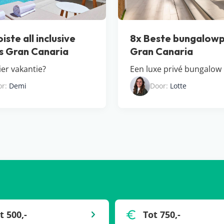
iste all inclusive
8x Beste bungalow
s Gran Canaria
Gran Canaria
hier vakantie?
Een luxe privé bungalow
or:
Demi
Door:
Lotte
t 500,-
Tot 750,-