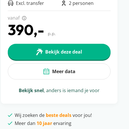
Excl. transfer
2 personen
vanaf
390,-
p.p.
Bekijk deze deal
Meer data
Bekijk snel
, anders is iemand je voor
Wij zoeken de
beste deals
voor jou!
Meer dan
10 jaar
ervaring