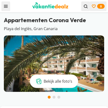
0
Open menu
Bekijk f
Appartementen Corona Verde
Playa del Inglés, Gran Canaria
Bekijk alle foto’s