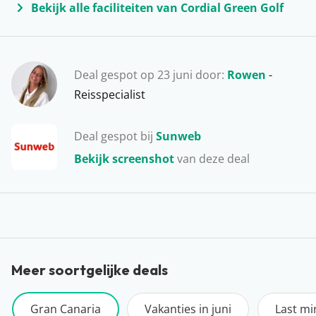
Bekijk alle faciliteiten van Cordial Green Golf
Onze favoriete plekken op het eiland zijn Playa del
Inglés, Meloneras, Puerto Rico en Maspalomas. Ga je
een hapje buiten de deur eten? Vergeet dan niet om de
beroemde aardappeltjes met Mojo saus te bestellen.
Deal gespot op 23 juni door:
Rowen
-
Wij dromen er nog steeds van!
Reisspecialist
Deal gespot bij
Sunweb
Bekijk screenshot
van deze deal
Meer soortgelijke deals
Gran Canaria
Vakanties in juni
Last mi