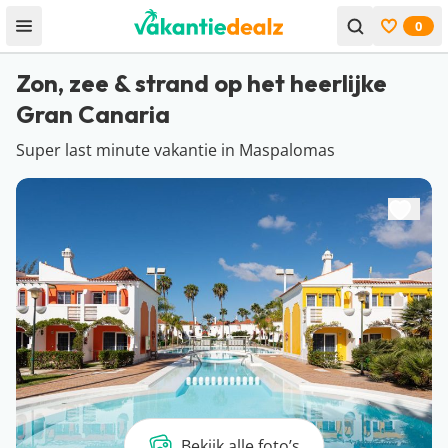
0
Open menu
Bekijk f
Zon, zee & strand op het heerlijke
Gran Canaria
Super last minute vakantie in Maspalomas
Bekijk alle foto’s