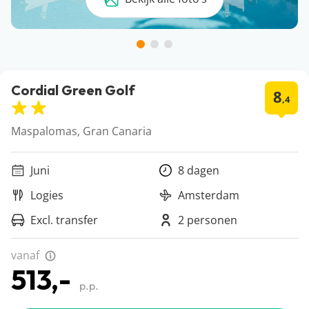
Cordial Green Golf
8
,4
Maspalomas, Gran Canaria
Juni
8 dagen
Logies
Amsterdam
Excl. transfer
2 personen
vanaf
513,-
p.p.