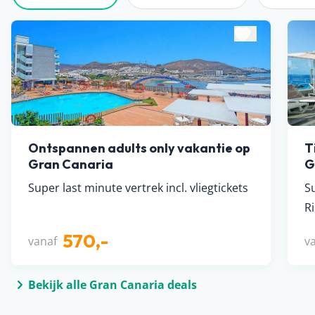
Ontspannen adults only vakantie op
T
Gran Canaria
G
Super last minute vertrek incl. vliegtickets
S
R
570,-
vanaf
v
Bekijk alle Gran Canaria deals