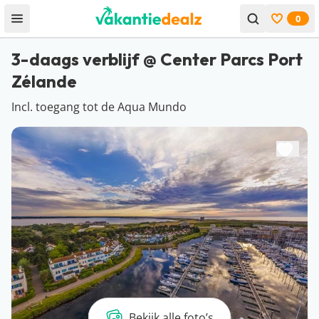
0
Open menu
Bekijk f
3-daags verblijf @ Center Parcs Port
Zélande
Incl. toegang tot de Aqua Mundo
Bekijk alle foto’s