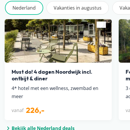
Nederland
Vakanties in augustus
Vaka
Must do! 4 dagen Noordwijk incl.
F
ontbijt & diner
m
4* hotel met een wellness, zwembad en
3
meer
ac
226,-
vanaf
v
Bekijk alle Nederland deals