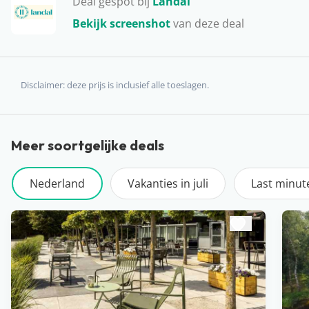
Deal gespot bij
Landal
Drenthe. Ga bijvoorbeeld een dagje naar de dierentuin
Bekijk screenshot
van deze deal
in Emmen, leef je uit in één van de attractieparken of
bezoek het gezellige Assen. Is het goed weer? Dan is dit
bijna Caribische strand een échte must visit: ‘t Nije
Hemelriek!
Disclaimer: deze prijs is inclusief alle toeslagen.
Meer soortgelijke deals
Nederland
Vakanties in juli
Last minut