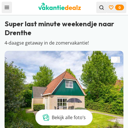
0
Open menu
Bekijk f
Super last minute weekendje naar
Drenthe
4-daagse getaway in de zomervakantie!
Bekijk alle foto’s