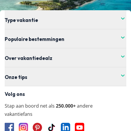
de meest actuele vanaf-prijs kun je het beste
doorklikken naar de aanbieder waar je je vakantie
wil boeken.
Type vakantie
Populaire bestemmingen
Over vakantiedealz
Onze tips
Volg ons
Stap aan boord net als
250.000+
andere
vakantiefans