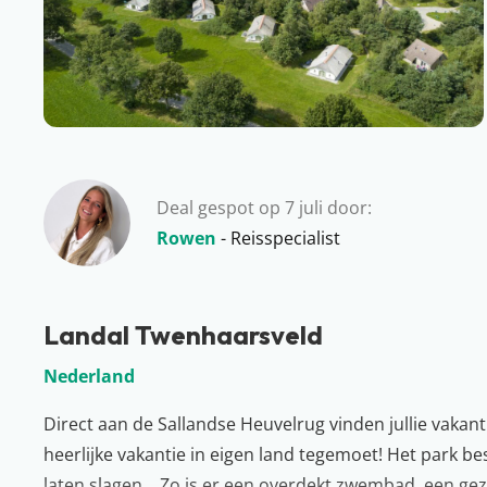
Deal gespot op 7 juli door:
Rowen
- Reisspecialist
Landal Twenhaarsveld
Nederland
Direct aan de Sallandse Heuvelrug vinden jullie vakant
heerlijke vakantie in eigen land tegemoet! Het park bes
laten slagen… Zo is er een overdekt zwembad, een gezel