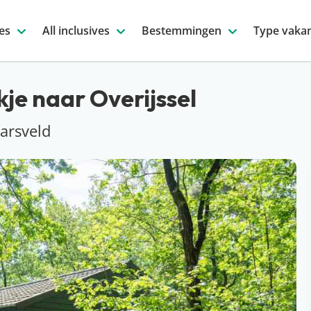
es
All inclusives
Bestemmingen
Type vakan
je naar Overijssel
arsveld