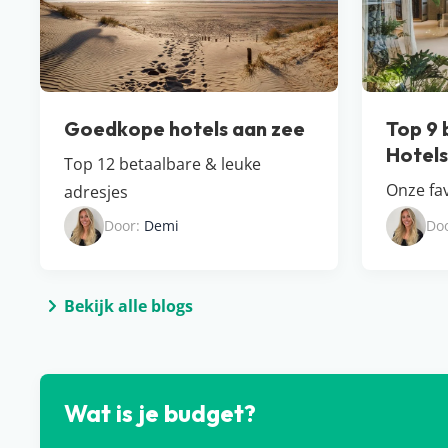
Goedkope hotels aan zee
Top 9 
Hotel​
Top 12 betaalbare & leuke
Onze fav
adresjes
Door:
Demi
Do
Bekijk alle blogs
Wat is je budget?