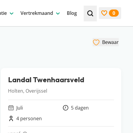
tie
Vertrekmaand
Blog
0
Zoek bijv. een beste
Bekijk favori
Bewaar
Landal Twenhaarsveld
Holten, Overijssel
Juli
5 dagen
4 personen