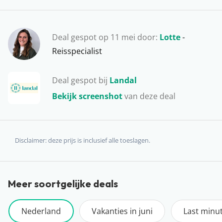
volle glorie van boven eens goed te bekijken. Uiteraard
kan je ook hier cultuur snuiven door de musea,
galerieën en theaters te bezoeken. Ga naar Utrecht
Deal gespot op 11 mei door:
Lotte
-
voor een onvergetelijke ervaring in het hart van
Reisspecialist
Nederland! Brengen jullie binnenkort een bezoekje aan
deze provincie?
Deal gespot bij
Landal
Bekijk screenshot
van deze deal
Disclaimer: deze prijs is inclusief alle toeslagen.
Meer soortgelijke deals
Nederland
Vakanties in juni
Last minu