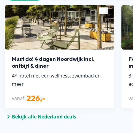
Must do! 4 dagen Noordwijk incl.
F
ontbijt & diner
m
4* hotel met een wellness, zwembad en
3
meer
ac
226,-
vanaf
v
Bekijk alle Nederland deals