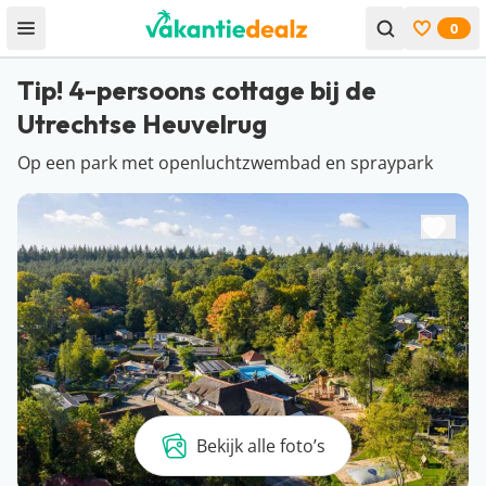
0
Open menu
Bekijk f
Tip! 4-persoons cottage bij de
Utrechtse Heuvelrug
Op een park met openluchtzwembad en spraypark
Bekijk alle foto’s