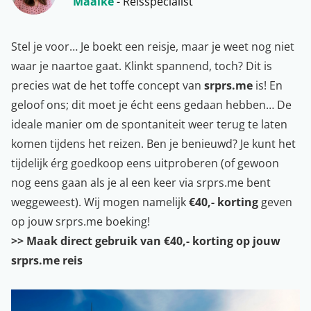
Maaike
- Reisspecialist
Stel je voor… Je boekt een reisje, maar je weet nog niet
waar je naartoe gaat. Klinkt spannend, toch? Dit is
precies wat de het toffe concept van
srprs.me
is! En
geloof ons; dit moet je écht eens gedaan hebben… De
ideale manier om de spontaniteit weer terug te laten
komen tijdens het reizen. Ben je benieuwd? Je kunt het
tijdelijk érg goedkoop eens uitproberen (of gewoon
nog eens gaan als je al een keer via srprs.me bent
weggeweest). Wij mogen namelijk
€40,- korting
geven
op jouw srprs.me boeking!
>> Maak direct gebruik van €40,- korting op jouw
srprs.me reis