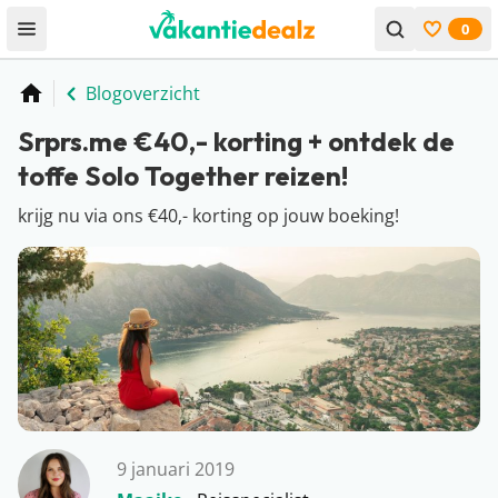
0
Open menu
Bekijk f
Blogoverzicht
Home
Srprs.me €40,- korting + ontdek de
toffe Solo Together reizen!
krijg nu via ons €40,- korting op jouw boeking!
9 januari 2019