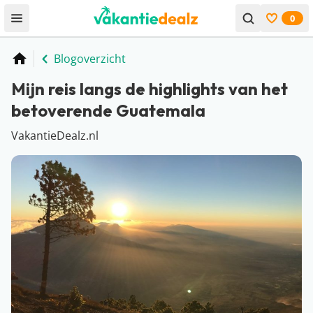
0
Open menu
Bekijk f
Blogoverzicht
Home
Mijn reis langs de highlights van het
betoverende Guatemala
VakantieDealz.nl