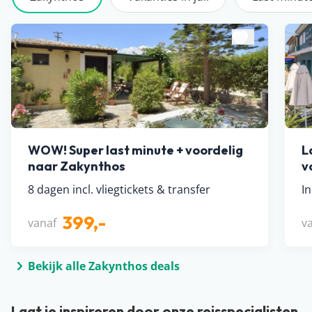
WOW! Super last minute + voordelig
L
naar Zakynthos
v
8 dagen incl. vliegtickets & transfer
In
399,-
vanaf
v
Bekijk alle Zakynthos deals
Laat je inspireren door onze reisspecialisten