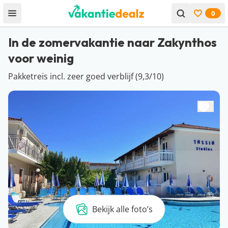
0
Open menu
Bekijk f
In de zomervakantie naar Zakynthos
voor weinig
Pakketreis incl. zeer goed verblijf (9,3/10)
Bekijk alle foto’s