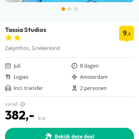
Tassia Studios
9
,3
Zakynthos, Griekenland
Juli
8 dagen
Logies
Amsterdam
Incl. transfer
2 personen
vanaf
382,-
p.p.
Bekijk deze deal