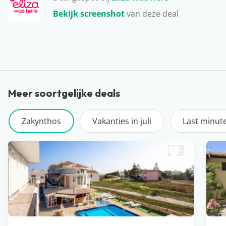
varen. Huur zelf een bootje of ga mee op één van de
Bekijk screenshot
van deze deal
tours naar bijvoorbeeld Shipwreck Beach. Een dikke
aanrader!
Meer soortgelijke deals
Zakynthos
Vakanties in juli
Last minut