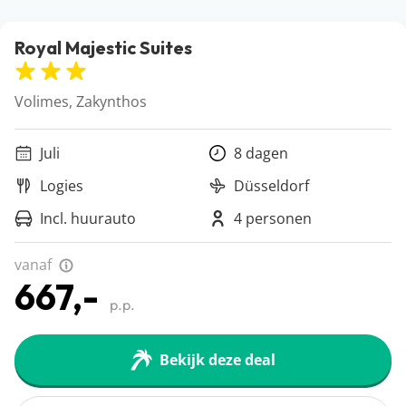
Royal Majestic Suites
Volimes, Zakynthos
Juli
8 dagen
Logies
Düsseldorf
Incl. huurauto
4 personen
vanaf
667,-
p.p.
Bekijk deze deal