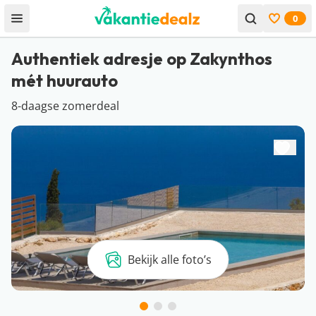
0
Open menu
Bekijk f
Authentiek adresje op Zakynthos
mét huurauto
8-daagse zomerdeal
Bekijk alle foto’s