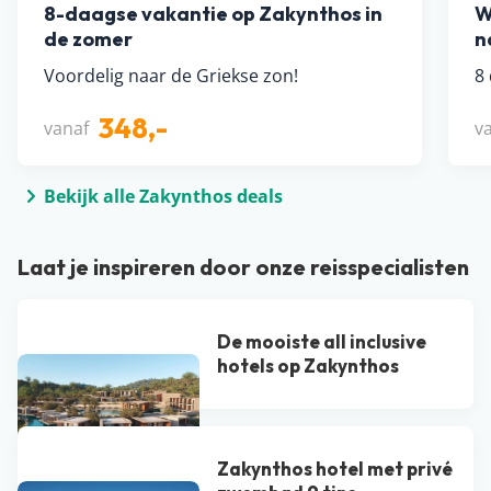
8-daagse vakantie op Zakynthos in
W
de zomer
n
Voordelig naar de Griekse zon!
8 
348,-
vanaf
v
Bekijk alle Zakynthos deals
Laat je inspireren door onze reisspecialisten
De mooiste all inclusive
hotels op Zakynthos
Zakynthos hotel met privé