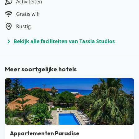
Activiteiten
Een eiland vol leuke stranden, mooie hotels en
budgetvriendelijke restaurants: welkom op het Griekse
Gratis wifi
Zakynthos. Al vroeg in het voorjaar is Zakynthos een
Rustig
ideale bestemming binnen Europa. Vrijwel elke
vakantieganger heeft het hier naar zijn zin. Wandelen
Bekijk alle faciliteiten van Tassia Studios
in de natuur, uren bakken op het strand of op roadtrip
langs de beste snorkelplekken; het kan hier allemaal.
Wat de vakantie helemaal compleet maakt is een dagje
Meer soortgelijke hotels
varen. Huur zelf een bootje of ga mee op één van de
tours naar bijvoorbeeld Shipwreck Beach. Een dikke
aanrader!
Appartementen Paradise