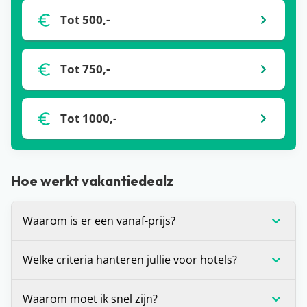
Tot 500,-
Tot 750,-
Tot 1000,-
Hoe werkt vakantiedealz
Waarom is er een vanaf-prijs?
De vanaf-prijs die wij communiceren bij deals, is
Welke criteria hanteren jullie voor hotels?
op dat moment de laagste prijs voor de vakantie
die je voor je ziet. Dit is (in veel gevallen) voor één
Wij stellen onszelf altijd de vraag: zou je hier zelf
Waarom moet ik snel zijn?