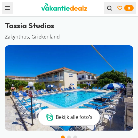
0
Open menu
Bekijk f
Tassia Studios
Zakynthos, Griekenland
Bekijk alle foto’s