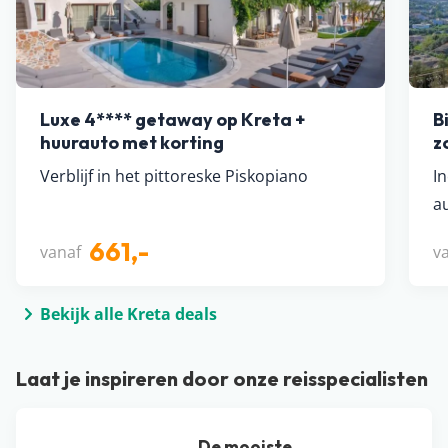
Luxe 4**** getaway op Kreta +
B
huurauto met korting
z
Verblijf in het pittoreske Piskopiano
In
a
661,-
vanaf
v
Bekijk alle Kreta deals
Laat je inspireren door onze reisspecialisten
De mooiste