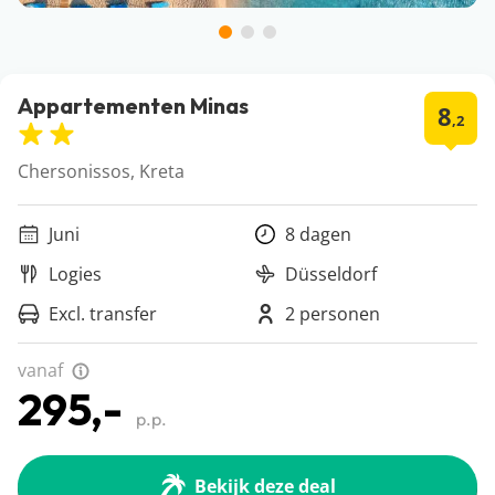
Appartementen Minas
8
,2
Chersonissos, Kreta
Juni
8 dagen
Logies
Düsseldorf
Excl. transfer
2 personen
vanaf
295,-
p.p.
Bekijk deze deal