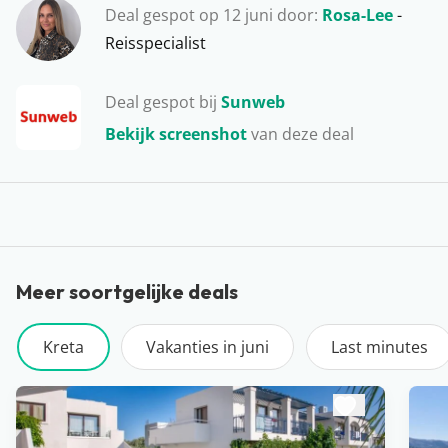
te huren en wat leuke stranden en dorpjes te
Deal gespot op 12 juni door:
Rosa-Lee
-
verkennen. De populairste plekken voor een
Reisspecialist
zonvakantie op Kreta zijn Chersonissos, Rethymnon,
Stalis en Malia. Of je nu liever in een luxe all inclusive
Deal gespot bij
Sunweb
hotel verblijft of graag de rust opzoekt in een boutique
Bekijk screenshot
van deze deal
hotel… Het aanbod op Kreta is gigantisch!
Meer soortgelijke deals
Kreta
Vakanties in juni
Last minutes