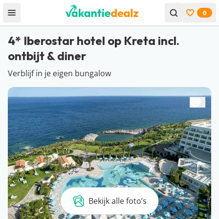
0
Open menu
Bekijk f
4* Iberostar hotel op Kreta incl.
ontbijt & diner
Verblijf in je eigen bungalow
Bekijk alle foto’s