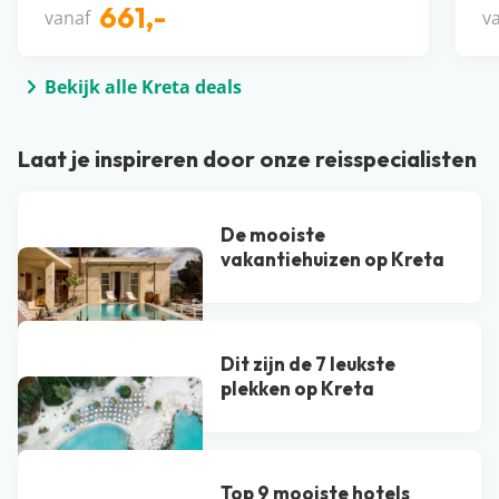
661,-
vanaf
v
Bekijk alle Kreta deals
Laat je inspireren door onze reisspecialisten
De mooiste
vakantiehuizen op Kreta
Dit zijn de 7 leukste
plekken op Kreta
Top 9 mooiste hotels