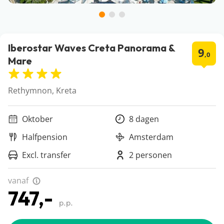
Iberostar Waves Creta Panorama &
9
,0
Mare
Rethymnon, Kreta
Oktober
8 dagen
Halfpension
Amsterdam
Excl. transfer
2 personen
vanaf
747,-
p.p.