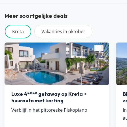
Meer soortgelijke deals
Kreta
Vakanties in oktober
Luxe 4**** getaway op Kreta +
B
huurauto met korting
z
Verblijf in het pittoreske Piskopiano
In
a