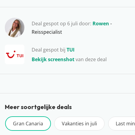
Inglés, Meloneras, Puerto Rico en Maspalomas. Ga je
een hapje buiten de deur eten? Vergeet dan niet om de
beroemde aardappeltjes met Mojo saus te bestellen.
Deal gespot op 6 juli door:
Rowen
-
Wij dromen er nog steeds van!
Reisspecialist
Deal gespot bij
TUI
Bekijk screenshot
van deze deal
Meer soortgelijke deals
Gran Canaria
Vakanties in juli
Last mi