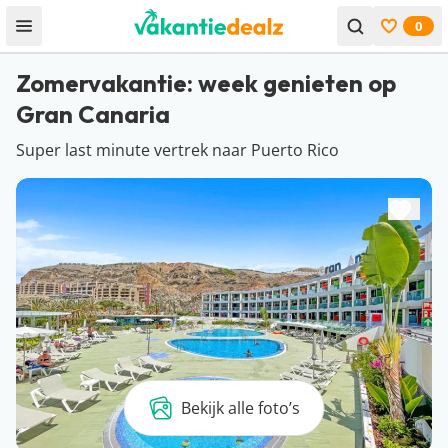
0
Open menu
Bekijk f
Zomervakantie: week genieten op
Gran Canaria
Super last minute vertrek naar Puerto Rico
Bekijk alle foto’s