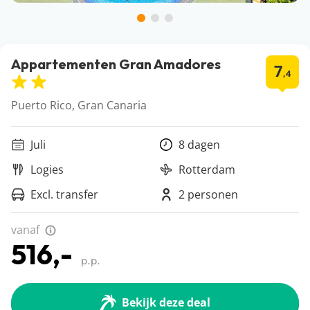
Appartementen Gran Amadores
7
,4
Puerto Rico, Gran Canaria
Juli
8 dagen
Logies
Rotterdam
Excl. transfer
2 personen
vanaf
516,-
p.p.
Bekijk deze deal