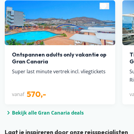
Ontspannen adults only vakantie op
T
Gran Canaria
G
Super last minute vertrek incl. vliegtickets
S
R
570,-
vanaf
v
Bekijk alle Gran Canaria deals
Laat je inspireren door onze reisspecialisten