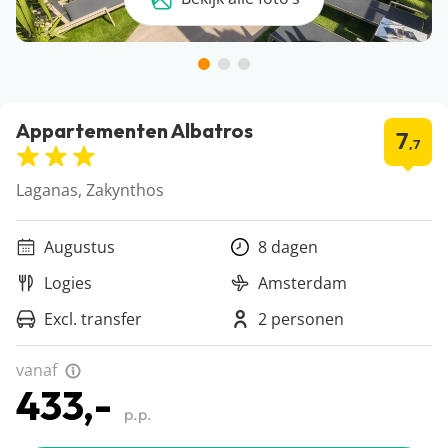
Appartementen Albatros
7
,7
Laganas, Zakynthos
Augustus
8 dagen
Logies
Amsterdam
Excl. transfer
2 personen
vanaf
433,-
p.p.