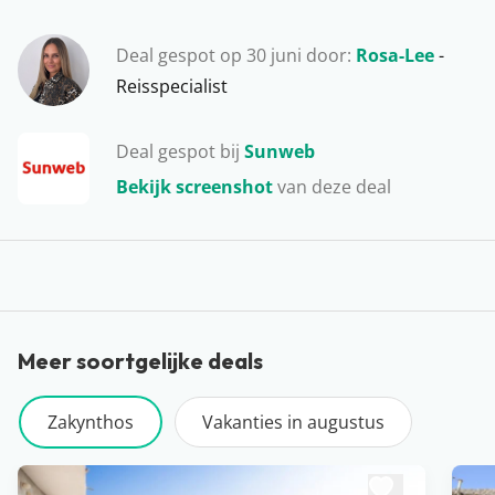
in de natuur, uren bakken op het strand of op roadtrip
langs de beste snorkelplekken; het kan hier allemaal.
Deal gespot op 30 juni door:
Rosa-Lee
-
Wat de vakantie helemaal compleet maakt is een dagje
Reisspecialist
varen. Huur zelf een bootje of ga mee op één van de
tours naar bijvoorbeeld Shipwreck Beach. Een dikke
Deal gespot bij
Sunweb
aanrader!
Bekijk screenshot
van deze deal
Meer soortgelijke deals
Zakynthos
Vakanties in augustus