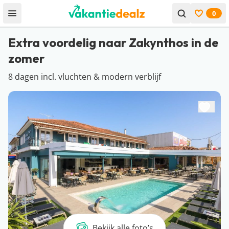
0
Open menu
Bekijk f
Extra voordelig naar Zakynthos in de
zomer
8 dagen incl. vluchten & modern verblijf
Bekijk alle foto’s