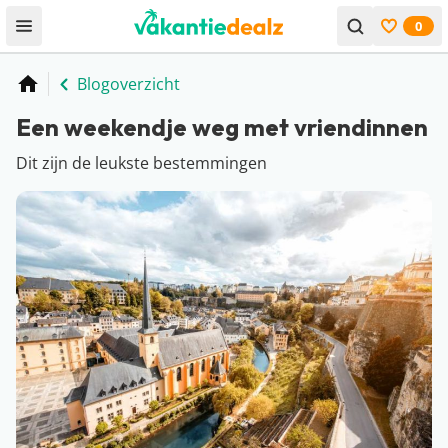
0
Open menu
Bekijk f
Blogoverzicht
Home
Een weekendje weg met vriendinnen
Dit zijn de leukste bestemmingen