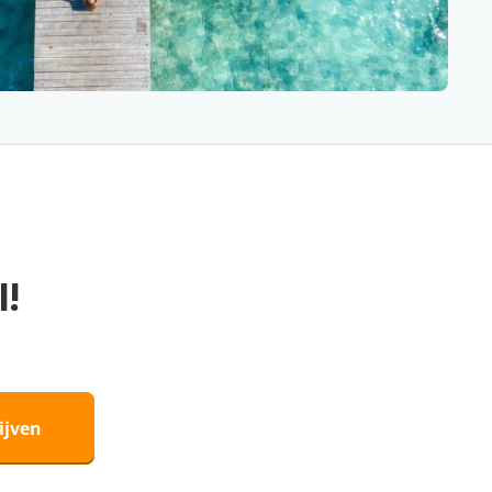
l!
ijven