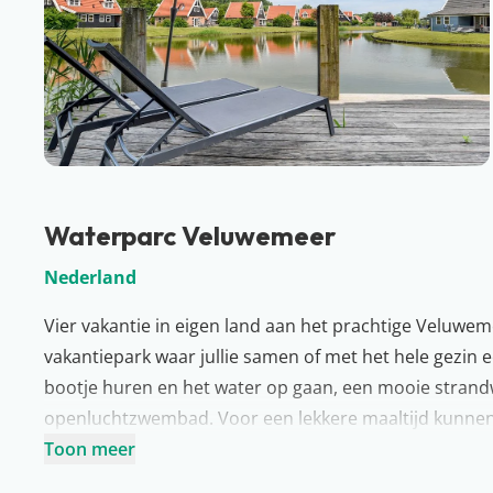
Waterparc Veluwemeer
Nederland
Vier vakantie in eigen land aan het prachtige Veluwe
vakantiepark waar jullie samen of met het hele gezin e
bootje huren en het water op gaan, een mooie strand
openluchtzwembad. Voor een lekkere maaltijd kunnen 
Veel plezier!
Toon meer
Meer over Flevoland