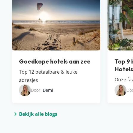
Goedkope hotels aan zee
Top 9 
Hotel​
Top 12 betaalbare & leuke
Onze fav
adresjes
Door:
Demi
Do
Bekijk alle blogs