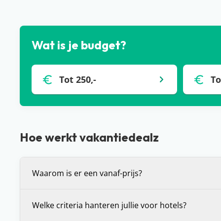
Wat is je budget?
Tot 250,-
To
Hoe werkt vakantiedealz
Waarom is er een vanaf-prijs?
De vanaf-prijs die wij communiceren bij deals, is 
Welke criteria hanteren jullie voor hotels?
prijs voor de vakantie die je voor je ziet. Dit is (in 