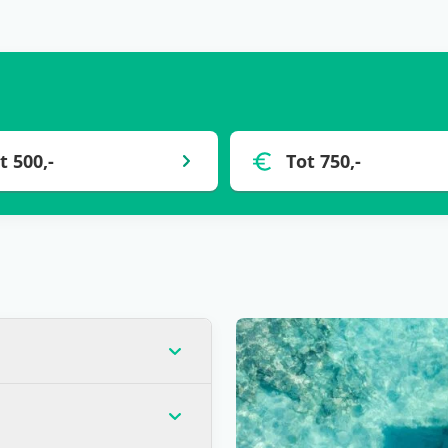
t 500,-
Tot 750,-
op dat moment de laagste
veel gevallen) voor één