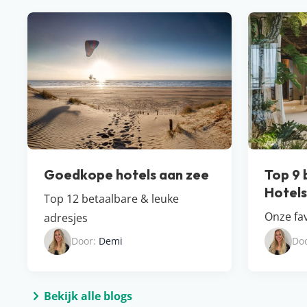
Goedkope hotels aan zee
Top 9 
Hotel​
Top 12 betaalbare & leuke
Onze fav
adresjes
Door:
Demi
Do
Bekijk alle blogs