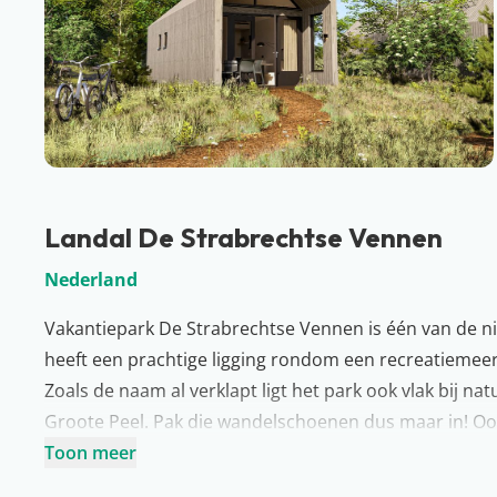
Landal De Strabrechtse Vennen
Nederland
Vakantiepark De Strabrechtse Vennen is één van de n
heeft een prachtige ligging rondom een recreatiemeer e
Zoals de naam al verklapt ligt het park ook vlak bij 
Groote Peel. Pak die wandelschoenen dus maar in! Ook
er onder andere een overdekt zwembad, een restauran
Toon meer
kleintjes en zelfs een padelbaan.