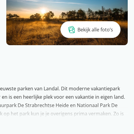
Bekijk alle foto’s
ieuwste parken van Landal. Dit moderne vakantiepark
n is een heerlijke plek voor een vakantie in eigen land.
natuurpark De Strabrechtse Heide en Nationaal Park De
 op het park kun je je overigens prima vermaken. Zo is
t, een klimwand, een indoor speelplaats voor de