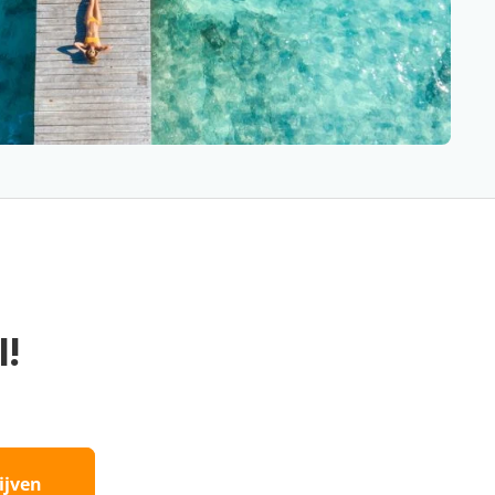
l!
ijven