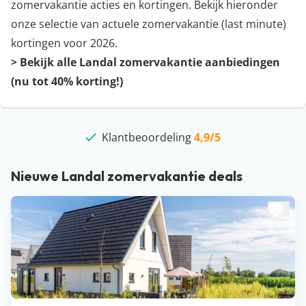
zomervakantie acties en kortingen. Bekijk hieronder
onze selectie van actuele zomervakantie (last minute)
kortingen voor 2026.
>
Bekijk alle Landal zomervakantie aanbiedingen
(nu tot 40% korting!)
Wij zoeken de
Klantbeoordeling
beste deals
10 jaar
4,9/5
voor jou!
Nieuwe Landal zomervakantie deals