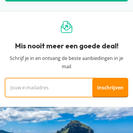
Regio Zuid
: 5 juli t/m 17 augustus 2026
Andere Landal aanbiedingen?
Wij spotten naast ontzettend scherpe zomervakantie
2026 aanbiedingen ook ontzettend veel andere
Landal
kortingen
. Zo kun je ook buiten de zomervakantie
voordelig een (mid)weekje weg!
Mis nooit meer een goede deal!
Schrijf je in en ontvang de beste aanbiedingen in je
mail
E-mailadres
Inschrijven