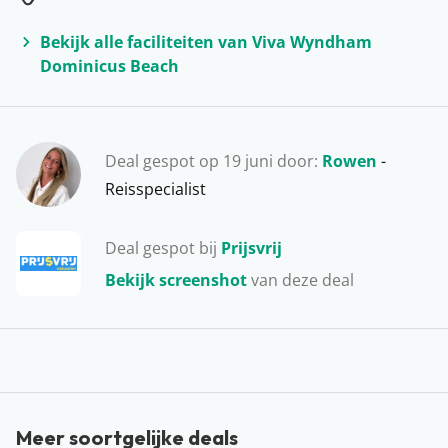
met de scooter de mooiste stranden aan de kust. De
Dominicaanse Republiek staat daarnaast ook bekend
Bekijk alle faciliteiten van Viva Wyndham
Dominicus Beach
om haar rum, waar de lekkerste cocktails mee gemaakt
worden. Vooral in de winter is deze bestemming een
populaire plek om naartoe te gaan. Zonder twijfel
hoort de Dominicaanse Republiek thuis op je
Deal gespot op 19 juni door:
Rowen
-
bucketlist!
Reisspecialist
Deal gespot bij
Prijsvrij
Bekijk screenshot
van deze deal
Meer soortgelijke deals