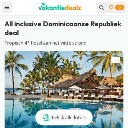
0
Open menu
Bekijk f
All inclusive Dominicaanse Republiek
deal
Tropisch 4* hotel aan het witte strand
Bekijk alle foto’s