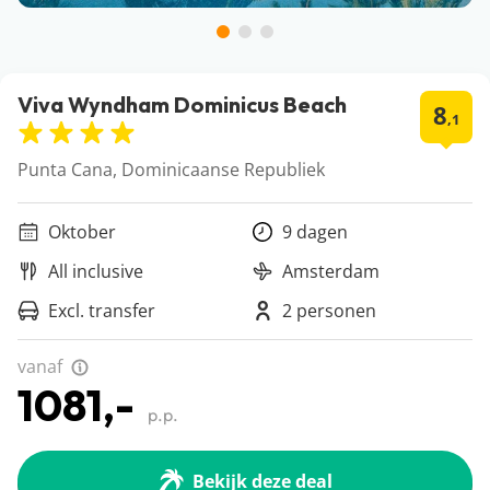
Viva Wyndham Dominicus Beach
8
,1
Punta Cana, Dominicaanse Republiek
Oktober
9 dagen
All inclusive
Amsterdam
Excl. transfer
2 personen
vanaf
1081,-
p.p.
Bekijk deze deal