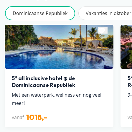
Dominicaanse Republiek
Vakanties in oktober
5* all inclusive hotel @ de
5
Dominicaanse Republiek
R
Met een waterpark, wellness en nog veel
9
meer!
1018,-
vanaf
v