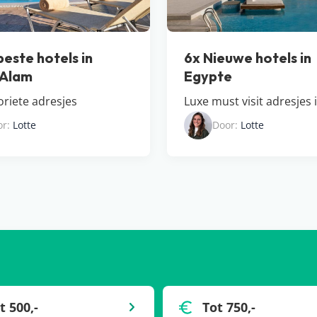
beste hotels in
6x Nieuwe hotels in
 Alam
Egypte
oriete adresjes
Luxe must visit adresjes 
or:
Lotte
Door:
Lotte
t 500,-
Tot 750,-