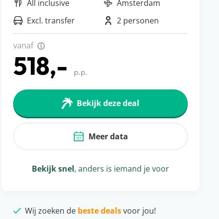
All inclusive
Amsterdam
Excl. transfer
2 personen
vanaf
518,-
p.p.
Bekijk deze deal
Meer data
Bekijk snel
, anders is iemand je voor
Wij zoeken de
beste deals
voor jou!