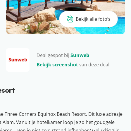
Bekijk alle foto’s
Deal gespot bij
Sunweb
Bekijk screenshot
van deze deal
esort
 The Three Corners Equinox Beach Resort. Dit luxe adresje
a Alam. Vanuit je hotelkamer loop je zo het goudgele
vieren… Ben je niet zo’n strandliefhebber? Gelukkig zijn