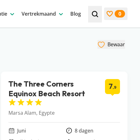
tie
Vertrekmaand
Blog
0
Zoek bijv. een beste
Bekijk favori
Bewaar
The Three Corners
7
,9
Equinox Beach Resort
Marsa Alam, Egypte
Juni
8 dagen