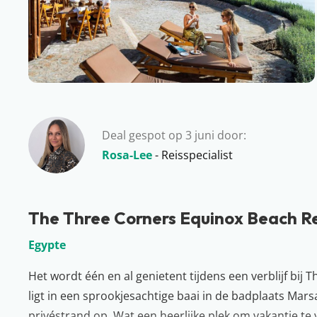
Deal gespot op 3 juni door:
Rosa-Lee
- Reisspecialist
The Three Corners Equinox Beach R
Egypte
Het wordt één en al genietent tijdens een verblijf bij
ligt in een sprookjesachtige baai in de badplaats Mars
privéstrand op. Wat een heerlijke plek om vakantie te 