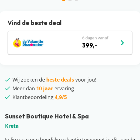
Vind de beste deal
6 dagen vanaf
399,-
Wij zoeken de
beste deals
voor jou!
Meer dan
10 jaar
ervaring
Klantbeoordeling
4,9/5
Sunset Boutique Hotel & Spa
Kreta
Jullie gaan een heerlijke vakantie tegemoet in dit trendy