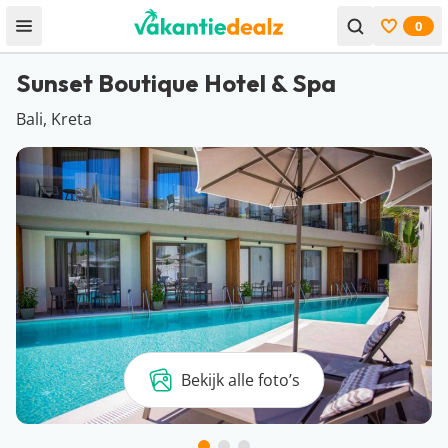
0
Open menu
Bekijk f
Sunset Boutique Hotel & Spa
Bali, Kreta
Bekijk alle foto’s