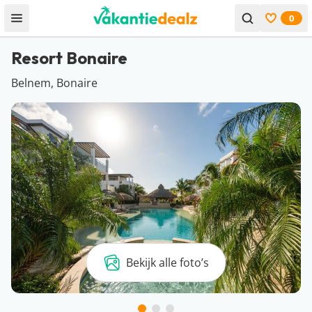
0
Open menu
Bekijk f
Resort Bonaire
Belnem, Bonaire
Bekijk alle foto’s