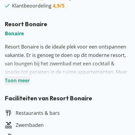
Klantbeoordeling
4,9/5
Resort Bonaire
Bonaire
Resort Bonaire is de ideale plek voor een ontspannen
vakantie. Er is genoeg te doen op dit moderne resort,
van loungen bij het zwembad met een cocktail &
snacks tot genieten in de ruime appartementen. Meer
van Bonaire zien? Huur dan een auto en verken de vele
Toon meer
bezienswaardigheden van het eiland. Of je nu op zoek
bent naar ontspanning of avontuur, Resort Bonaire
Faciliteiten van Resort Bonaire
heeft voor ieder wat wils! Boek vandaag nog een
Restaurants & bars
verblijf bij Resort Bonaire en ervaar de ultieme,
tropische luxe.
Zwembaden
Meer over Bonaire