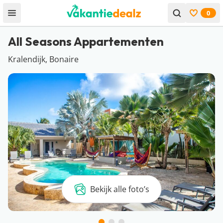
0
Open menu
Bekijk f
All Seasons Appartementen
Kralendijk, Bonaire
Bekijk alle foto’s