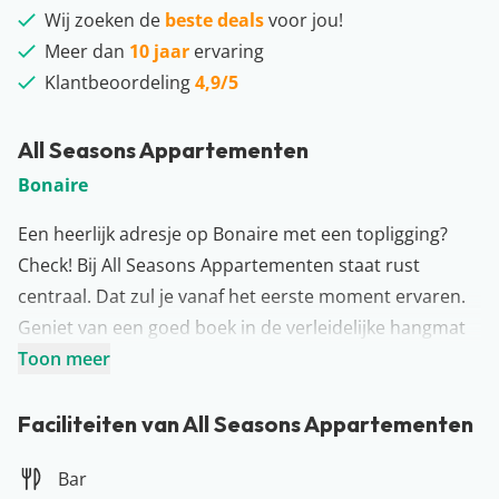
Wij zoeken de
beste deals
voor jou!
Meer dan
10 jaar
ervaring
Klantbeoordeling
4,9/5
All Seasons Appartementen
Bonaire
Een heerlijk adresje op Bonaire met een topligging?
Check! Bij All Seasons Appartementen staat rust
centraal. Dat zul je vanaf het eerste moment ervaren.
Geniet van een goed boek in de verleidelijke hangmat
of relax in de zon op een loungebed. Iets te warm
Toon meer
gekregen? Plons in het zwembad en geniet van de
gezelligheid om je heen. Het geliefde Kralendijk ligt op
Faciliteiten van All Seasons Appartementen
slechts een paar minuten wandelen, dus dit is zeker
Bar
een aanrader voor op jullie to-do list. Ook het strand