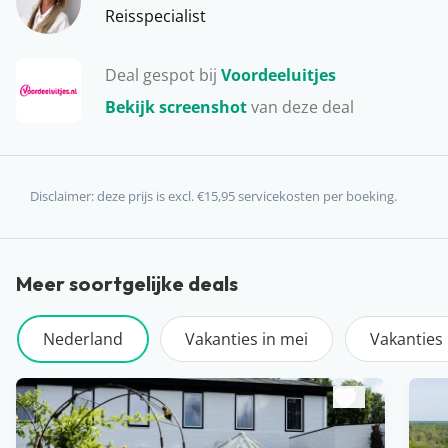
Reisspecialist
Deal gespot bij
Voordeeluitjes
Bekijk screenshot
van deze deal
Disclaimer: deze prijs is excl. €15,95 servicekosten per boeking.
Meer soortgelijke deals
Nederland
Vakanties in mei
Vakanties 