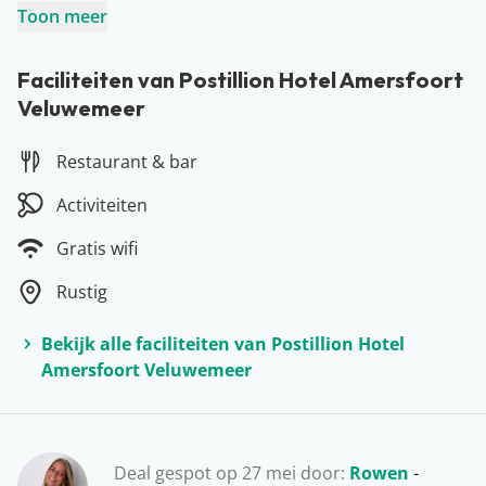
Dierenpark Amersfoort en het Dolfinarium in
Toon meer
Harderwijk. In het hotel kunnen jullie ook terecht voor
een gezellig hapje in het restaurant… Ideaal toch? Sluit
Faciliteiten van Postillion Hotel Amersfoort
Veluwemeer
de dag af met een afzakkertje in de bar en denk maar
aan één ding… Morgen is gewoon weer een nieuwe
Restaurant & bar
dag!
Activiteiten
Gratis wifi
Rustig
Bekijk alle faciliteiten van Postillion Hotel
Amersfoort Veluwemeer
Deal gespot op 27 mei door:
Rowen
-