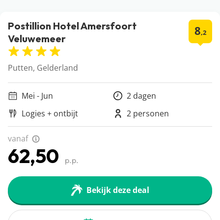
Postillion Hotel Amersfoort
8
,2
Veluwemeer
Putten, Gelderland
Mei - Jun
2 dagen
Logies + ontbijt
2 personen
vanaf
62,50
p.p.
Bekijk deze deal