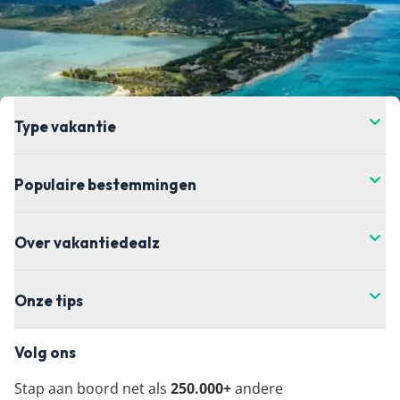
de prijs verandert. Dit kan hoger of lager zijn,
helaas hebben wij daar geen controle over. Voor
de meest actuele vanaf-prijs kun je het beste
doorklikken naar de aanbieder waar je je vakantie
wil boeken.
Type vakantie
Populaire bestemmingen
Over vakantiedealz
Onze tips
Volg ons
Stap aan boord net als
250.000+
andere