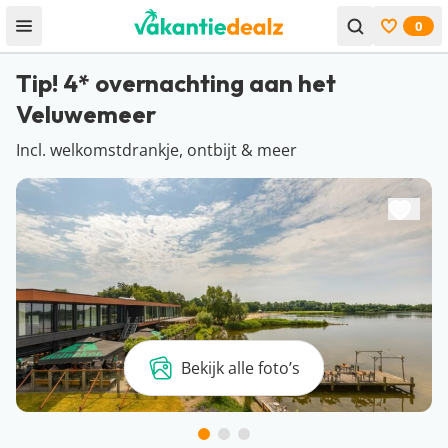
0
Open menu
Bekijk f
Tip! 4* overnachting aan het
Veluwemeer
Incl. welkomstdrankje, ontbijt & meer
Bekijk alle foto’s