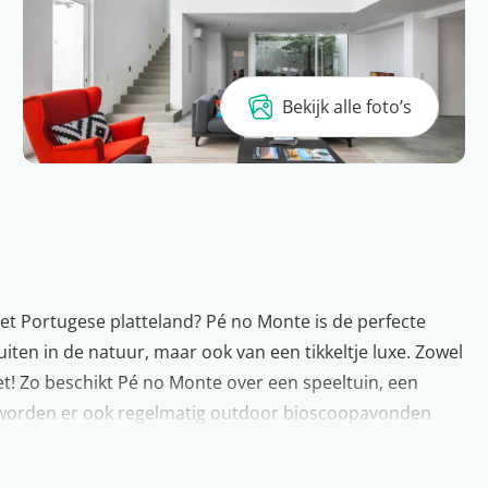
Bekijk alle foto’s
et Portugese platteland? Pé no Monte is de perfecte
uiten in de natuur, maar ook van een tikkeltje luxe. Zowel
t! Zo beschikt Pé no Monte over een speeltuin, een
 worden er ook regelmatig outdoor bioscoopavonden
n worden gegeten. Ontdek de slingerde autowegen in de
tje is het om hier te mogen zijn…