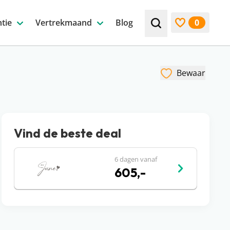
tie
Vertrekmaand
Blog
0
Zoek bijv. een beste
Bekijk favori
Bewaar
Vind de beste deal
6 dagen vanaf
605,-