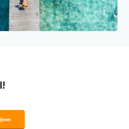
l!
ijven