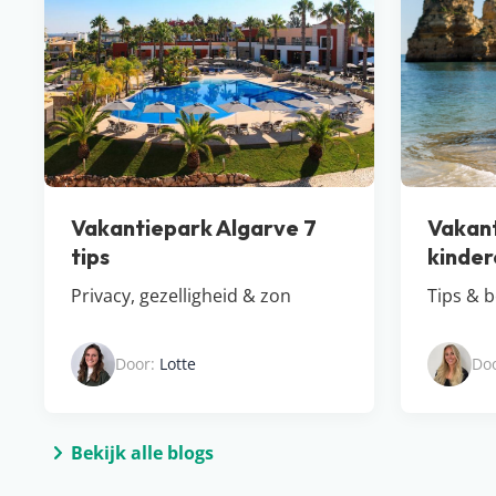
Vakantiepark Algarve 7
Vakant
tips
kinder
Privacy, gezelligheid & zon
Tips & 
Door:
Lotte
Do
Bekijk alle blogs