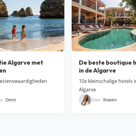
ie Algarve met
De beste boutique h
en
in de Algarve
bezienswaardigheden
10x kleinschalige hotels 
Algarve
or:
Demi
Door:
Rowen