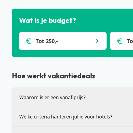
Wat is je budget?
Tot 250,-
To
Hoe werkt vakantiedealz
Waarom is er een vanaf-prijs?
De vanaf-prijs die wij communiceren bij deals, is 
Welke criteria hanteren jullie voor hotels?
prijs voor de vakantie die je voor je ziet. Dit is (in 
bepaalde vertrekdatum of vertrekperiode. Heb je 
Wij stellen onszelf altijd de vraag: zou je hier zelf wi