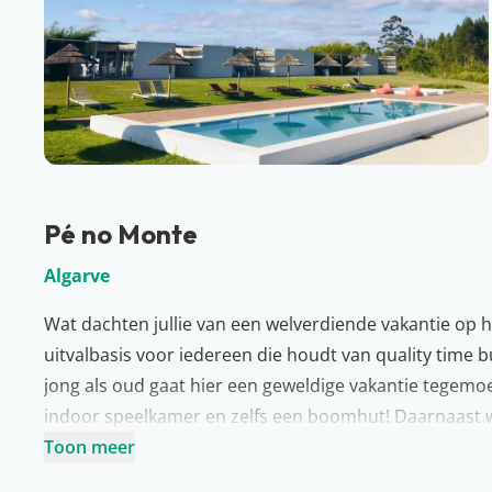
Pé no Monte
Algarve
Wat dachten jullie van een welverdiende vakantie op h
uitvalbasis voor iedereen die houdt van quality time b
jong als oud gaat hier een geweldige vakantie tegemoe
indoor speelkamer en zelfs een boomhut! Daarnaast
gehouden, zodat er gezellig met z’n allen popcorn ka
Toon meer
omgeving en verken het dorpje Monsaraz. Wat een fees