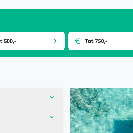
t 500,-
Tot 750,-
op dat moment de laagste
veel gevallen) voor één
andere wensen? Zoals
llen verblijven? Is het