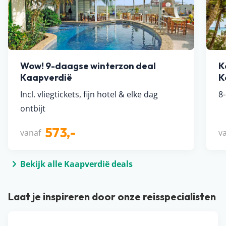
Wow! 9-daagse winterzon deal
K
Kaapverdië
K
Incl. vliegtickets, fijn hotel & elke dag
8
ontbijt
573,-
vanaf
v
Bekijk alle Kaapverdië deals
Laat je inspireren door onze reisspecialisten