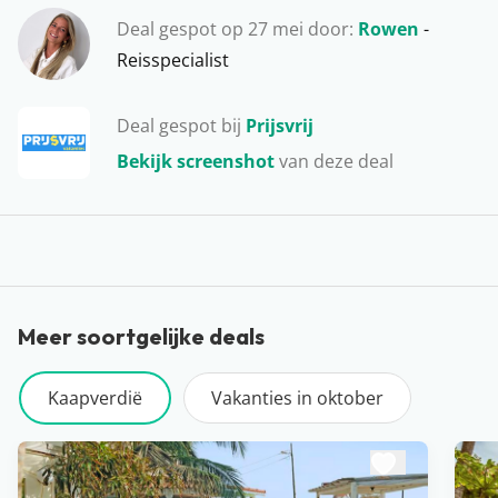
Maria. Hier hengelen de locals elke dag weer de verse
Deal gespot op 27 mei door:
Rowen
-
vangst uit het water. Vanuit hier wandelen jullie naar
Reisspecialist
één van de vele markten of strandtenten, ideaal!
Deal gespot bij
Prijsvrij
Bekijk screenshot
van deze deal
Meer soortgelijke deals
Kaapverdië
Vakanties in oktober