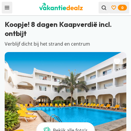
0
Open menu
Bekijk f
Koopje! 8 dagen Kaapverdië incl.
ontbijt
Verblijf dicht bij het strand en centrum
Bekijk alle foto’s