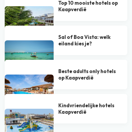
Top 10 mooiste hotels op
Kaapverdië
Sal of Boa Vista​: welk
eiland kies je?
Beste adults only hotels
op Kaapverdië
Kindvriendelijke hotels
Kaapverdië
Bekijk alle blogs