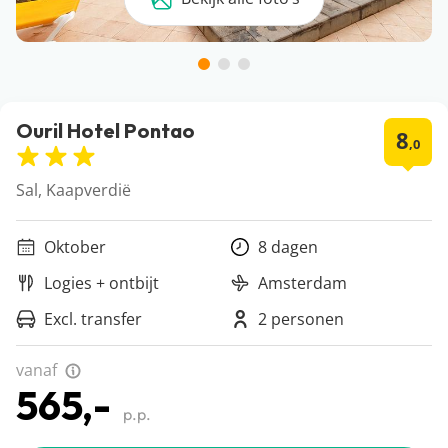
Ouril Hotel Pontao
8
,0
Sal, Kaapverdië
Oktober
8 dagen
Logies + ontbijt
Amsterdam
Excl. transfer
2 personen
vanaf
565,-
p.p.