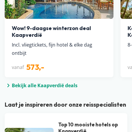
Wow! 9-daagse winterzon deal
K
Kaapverdië
K
Incl. vliegtickets, fijn hotel & elke dag
8
ontbijt
573,-
vanaf
v
Bekijk alle Kaapverdië deals
Laat je inspireren door onze reisspecialisten
Top 10 mooiste hotels op
Kaapverdië