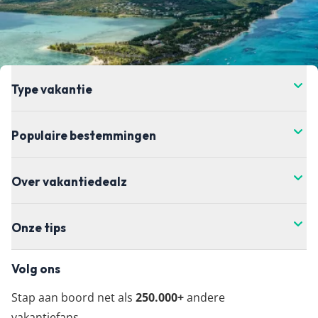
de prijs verandert. Dit kan hoger of lager zijn,
helaas hebben wij daar geen controle over. Voor
de meest actuele vanaf-prijs kun je het beste
doorklikken naar de aanbieder waar je je vakantie
wil boeken.
Type vakantie
Populaire bestemmingen
Over vakantiedealz
Onze tips
Volg ons
Stap aan boord net als
250.000+
andere
vakantiefans