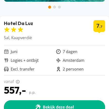
Hotel Da Luz
7
,7
Sal, Kaapverdië
Juni
7 dagen
Logies + ontbijt
Amsterdam
Excl. transfer
2 personen
vanaf
557,-
p.p.
Bekijk deze deal